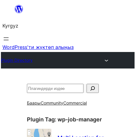
Мазмунга
өтүү
Kyrgyz
WordPress'ти жүктөп алыңыз
Plugin Directory
Издөө
Баары
Community
Commercial
Plugin Tag:
wp-job-manager