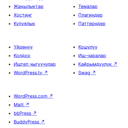
Жаңылыктар
Темалар
Хостинг
Плагиндер
Купуялык
Паттерндер
Үйрөнүү
Кошулуу
Колдоо
Иш-чаралар
Иштеп чыгуучулар
Кайрымдуулук
↗
WordPress.tv
↗
Swag
↗
WordPress.com
↗
Matt
↗
bbPress
↗
BuddyPress
↗