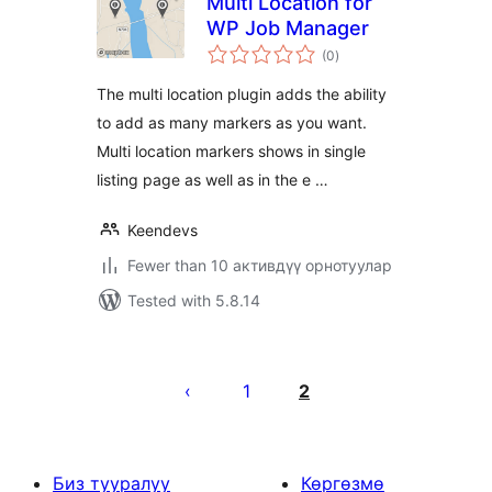
Multi Location for
WP Job Manager
total
(0
)
ratings
The multi location plugin adds the ability
to add as many markers as you want.
Multi location markers shows in single
listing page as well as in the e …
Keendevs
Fewer than 10 активдүү орнотуулар
Tested with 5.8.14
Жазууларды
барактоо
1
2
Биз тууралуу
Көргөзмө