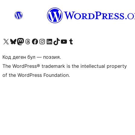
Visit our X (formerly Twitter) account
Visit our Bluesky account
Биздин Mastodon түрмөгүбүзгө баш багыңыз
Visit our Threads account
Биздин Facebook баракчабызга кириңиз
Биздин Instagram баракчабызга баш багыңыз
Биздин LinkedIn баракчабызга баш багыңыз
Visit our TikTok account
Visit our YouTube channel
Visit our Tumblr account
Код деген бул — поэзия.
The WordPress® trademark is the intellectual property
of the WordPress Foundation.