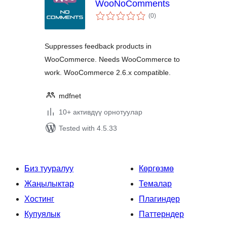
WooNoComments
total
(0
)
ratings
Suppresses feedback products in
WooCommerce. Needs WooCommerce to
work. WooCommerce 2.6.x compatible.
mdfnet
10+ активдүү орнотуулар
Tested with 4.5.33
Биз тууралуу
Көргөзмө
Жаңылыктар
Темалар
Хостинг
Плагиндер
Купуялык
Паттерндер