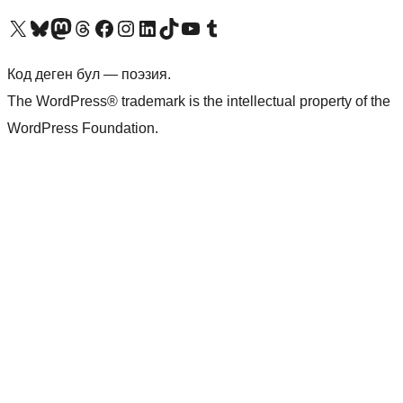
Visit our X (formerly Twitter) account
Visit our Bluesky account
Биздин Mastodon түрмөгүбүзгө баш багыңыз
Visit our Threads account
Биздин Facebook баракчабызга кириңиз
Биздин Instagram баракчабызга баш багыңыз
Биздин LinkedIn баракчабызга баш багыңыз
Visit our TikTok account
Visit our YouTube channel
Visit our Tumblr account
Код деген бул — поэзия.
The WordPress® trademark is the intellectual property of the
WordPress Foundation.