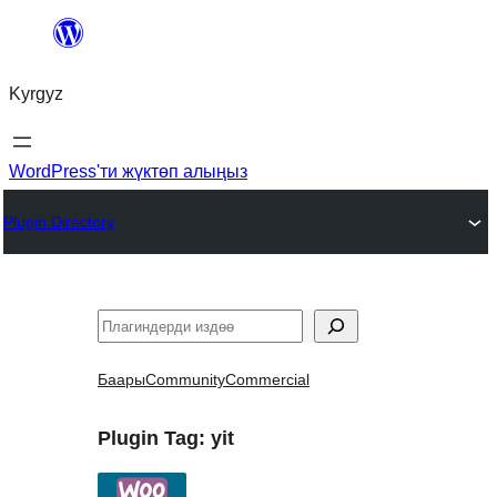
Мазмунга
өтүү
Kyrgyz
WordPress'ти жүктөп алыңыз
Plugin Directory
Издөө
Баары
Community
Commercial
Plugin Tag:
yit