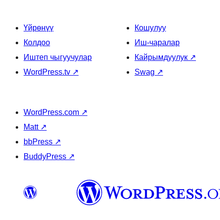
Үйрөнүү
Кошулуу
Колдоо
Иш-чаралар
Иштеп чыгуучулар
Кайрымдуулук
↗
WordPress.tv
↗
Swag
↗
WordPress.com
↗
Matt
↗
bbPress
↗
BuddyPress
↗