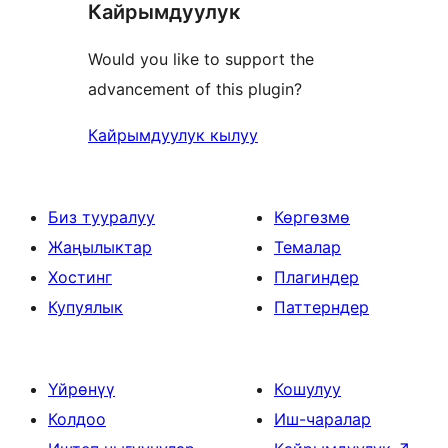
Кайрымдуулук
Would you like to support the
advancement of this plugin?
Кайрымдуулук кылуу
Биз тууралуу
Көргөзмө
Жаңылыктар
Темалар
Хостинг
Плагиндер
Купуялык
Паттерндер
Үйрөнүү
Кошулуу
Колдоо
Иш-чаралар