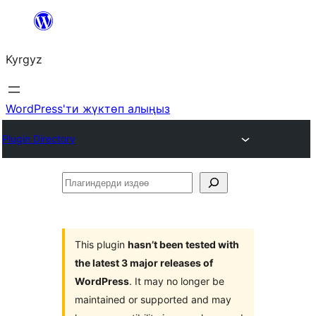
Мазмунга
өтүү
Kyrgyz
WordPress'ти жүктөп алыңыз
Plugin Directory
Плагиндерди
издөө
This plugin
hasn’t been tested with
the latest 3 major releases of
WordPress
. It may no longer be
maintained or supported and may