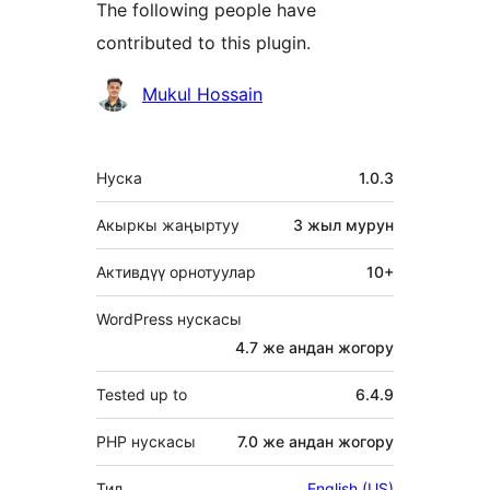
The following people have
contributed to this plugin.
Мүчөлөрү
Mukul Hossain
Мета
Нуска
1.0.3
Акыркы жаңыртуу
3 жыл
мурун
Активдүү орнотуулар
10+
WordPress нускасы
4.7 же андан жогору
Tested up to
6.4.9
PHP нускасы
7.0 же андан жогору
Тил
English (US)