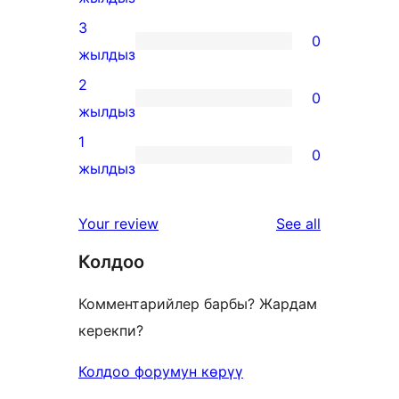
review
4-
3
0
star
0
жылдыз
reviews
3-
2
0
star
0
жылдыз
reviews
2-
1
0
star
0
жылдыз
reviews
1-
star
reviews
Your review
See all
reviews
Колдоо
Комментарийлер барбы? Жардам
керекпи?
Колдоо форумун көрүү