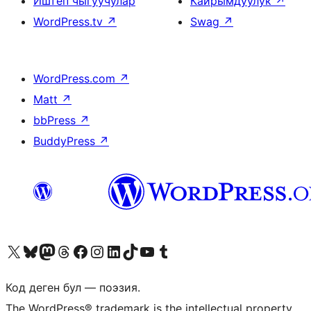
Иштеп чыгуучулар
Кайрымдуулук
↗
WordPress.tv
↗
Swag
↗
WordPress.com
↗
Matt
↗
bbPress
↗
BuddyPress
↗
Visit our X (formerly Twitter) account
Visit our Bluesky account
Биздин Mastodon түрмөгүбүзгө баш багыңыз
Visit our Threads account
Биздин Facebook баракчабызга кириңиз
Биздин Instagram баракчабызга баш багыңыз
Биздин LinkedIn баракчабызга баш багыңыз
Visit our TikTok account
Visit our YouTube channel
Visit our Tumblr account
Код деген бул — поэзия.
The WordPress® trademark is the intellectual property