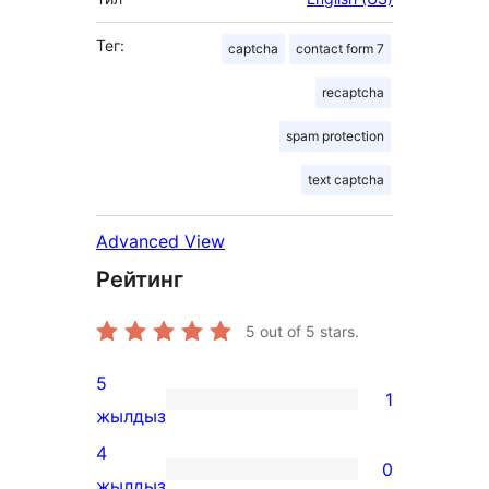
Тег:
captcha
contact form 7
recaptcha
spam protection
text captcha
Advanced View
Рейтинг
5
out of 5 stars.
5
1
1
жылдыз
5-
4
0
star
0
жылдыз