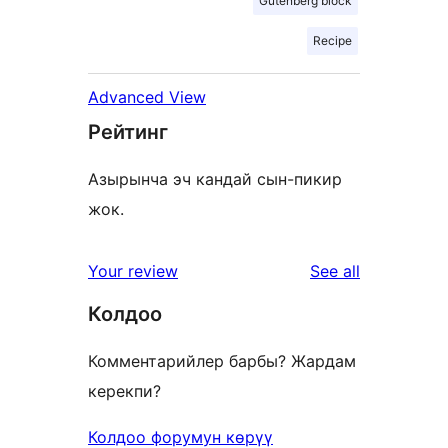
Gutenberg block
Recipe
Advanced View
Рейтинг
Азырынча эч кандай сын-пикир
жок.
reviews
Your review
See all
Колдоо
Комментарийлер барбы? Жардам
керекпи?
Колдоо форумун көрүү