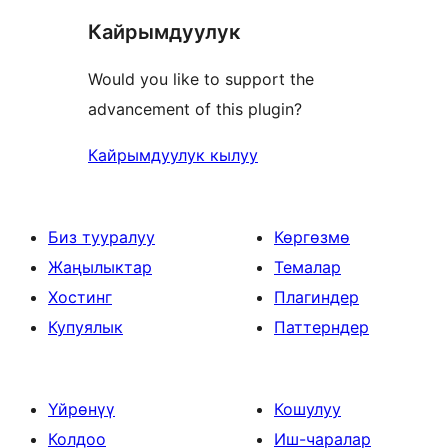
Кайрымдуулук
Would you like to support the
advancement of this plugin?
Кайрымдуулук кылуу
Биз тууралуу
Көргөзмө
Жаңылыктар
Темалар
Хостинг
Плагиндер
Купуялык
Паттерндер
Үйрөнүү
Кошулуу
Колдоо
Иш-чаралар