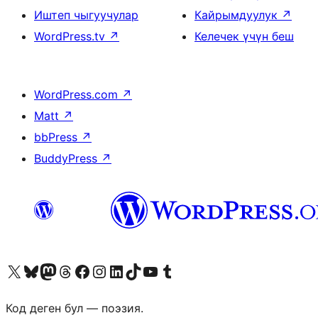
Иштеп чыгуучулар
Кайрымдуулук
↗
WordPress.tv
↗
Келечек үчүн беш
WordPress.com
↗
Matt
↗
bbPress
↗
BuddyPress
↗
Visit our X (formerly Twitter) account
Visit our Bluesky account
Биздин Mastodon түрмөгүбүзгө баш багыңыз
Visit our Threads account
Биздин Facebook баракчабызга кириңиз
Биздин Instagram баракчабызга баш багыңыз
Биздин LinkedIn баракчабызга баш багыңыз
Visit our TikTok account
Visit our YouTube channel
Visit our Tumblr account
Код деген бул — поэзия.