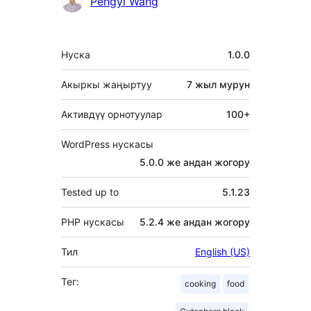
Мүчөлөрү
Pengyi Wang
Мета
Нуска
1.0.0
Акыркы жаңыртуу
7 жыл
мурун
Активдүү орнотуулар
100+
WordPress нускасы
5.0.0 же андан жогору
Tested up to
5.1.23
PHP нускасы
5.2.4 же андан жогору
Тил
English (US)
Тег:
cooking
food