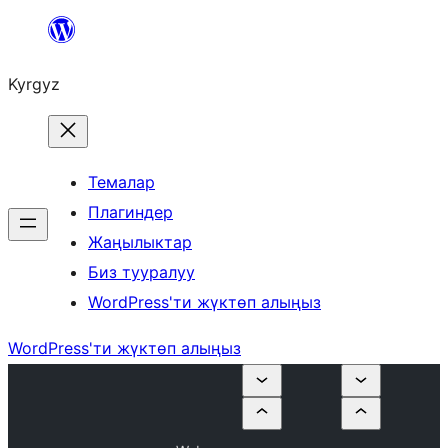
Мазмунга
өтүү
Kyrgyz
Темалар
Плагиндер
Жаңылыктар
Биз тууралуу
WordPress'ти жүктөп алыңыз
WordPress'ти жүктөп алыңыз