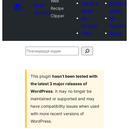
Web
Submit a
Submit a
Plugin
Recipe
plugin
plugin
Directory
Clipper
My
My
favorites
favorites
Кирүү
Кирүү
Плагиндерди
издөө
This plugin
hasn’t been tested with
the latest 3 major releases of
WordPress
. It may no longer be
maintained or supported and may
have compatibility issues when used
with more recent versions of
WordPress.