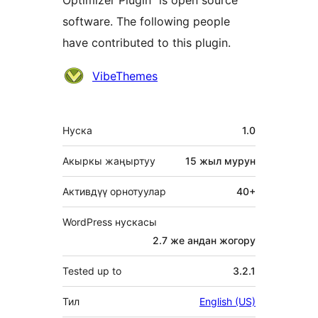
Optimizer Plugin” is open source
software. The following people
have contributed to this plugin.
Мүчөлөрү
VibeThemes
Мета
Нуска
1.0
Акыркы жаңыртуу
15 жыл
мурун
Активдүү орнотуулар
40+
WordPress нускасы
2.7 же андан жогору
Tested up to
3.2.1
Тил
English (US)