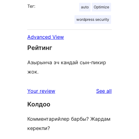
Тег:
auto
Optimize
wordpress security
Advanced View
Рейтинг
Азырынча эч кандай сын-пикир
жок.
reviews
Your review
See all
Колдоо
Комментарийлер барбы? Жардам
керекпи?