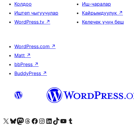
Колдоо
Иш-чаралар
Иштеп чыгуучулар
Кайрымдуулук
↗
WordPress.tv
↗
Келечек үчүн беш
WordPress.com
↗
Matt
↗
bbPress
↗
BuddyPress
↗
Visit our X (formerly Twitter) account
Visit our Bluesky account
Биздин Mastodon түрмөгүбүзгө баш багыңыз
Visit our Threads account
Биздин Facebook баракчабызга кириңиз
Биздин Instagram баракчабызга баш багыңыз
Биздин LinkedIn баракчабызга баш багыңыз
Visit our TikTok account
Visit our YouTube channel
Visit our Tumblr account