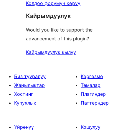
Колдоо форумун көрүү
Кайрымдуулук
Would you like to support the
advancement of this plugin?
Кайрымдуулук кылуу
Биз тууралуу
Көргөзмө
Жаңылыктар
Темалар
Хостинг
Плагиндер
Купуялык
Паттерндер
Үйрөнүү
Кошулуу