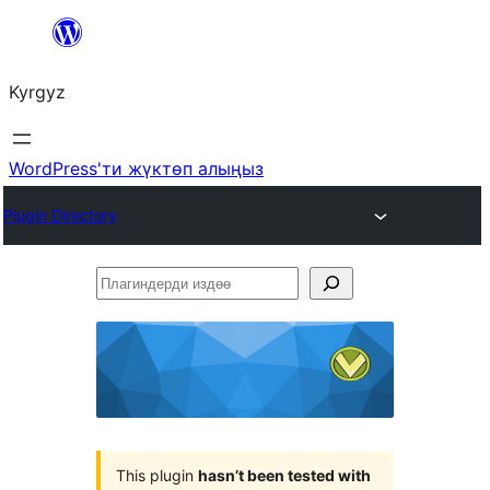
Мазмунга
өтүү
Kyrgyz
WordPress'ти жүктөп алыңыз
Plugin Directory
Плагиндерди
издөө
This plugin
hasn’t been tested with