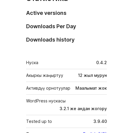
Active versions
Downloads Per Day
Downloads history
Мета
Нуска
0.4.2
Акыркы жаңыртуу
12 жыл
мурун
Активдүү орнотуулар
Маалымат жок
WordPress нускасы
3.2.1 же андан жогору
Tested up to
3.9.40