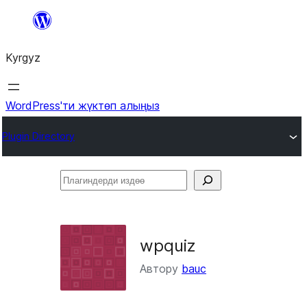
Мазмунга
өтүү
Kyrgyz
WordPress'ти жүктөп алыңыз
Plugin Directory
Плагиндерди
издөө
wpquiz
Автору
bauc