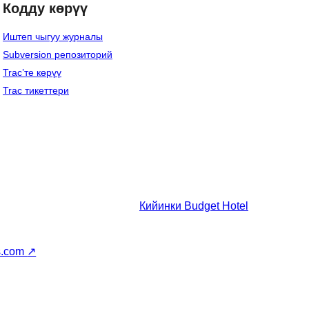
Кодду көрүү
Иштеп чыгуу журналы
Subversion репозиторий
Trac’те көрүү
Trac тикеттери
Кийинки
Budget Hotel
s.com
↗