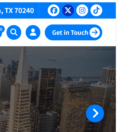
Көрүү
Жүктөө
Бул
Abiz
үчүн кичи-темасы.
Нуска
1.0.26
Акыркы өзгөртүүлөр
Июль 26, 2026
Активдүү орнотуулар
500+
PHP нускасы
5.4
Теманын башкы бети