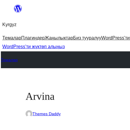
Мазмунга
өтүү
Kyrgyz
Темалар
Плагиндер
Жаңылыктар
Биз тууралуу
WordPress'т
WordPress'ти жүктөп алыңыз
Темалар
Arvina
Themes Daddy