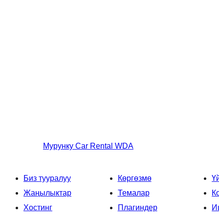
Мурунку
Car Rental WDA
Биз тууралуу
Көргөзмө
Ү
Жаңылыктар
Темалар
К
Хостинг
Плагиндер
И