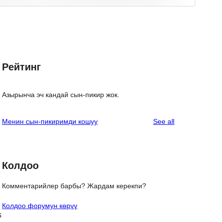
Рейтинг
Азырынча эч кандай сын-пикир жок.
reviews
Менин сын-пикиримди кошуу
See all
Колдоо
Комментарийлер барбы? Жардам керекпи?
Колдоо форумун көрүү
s