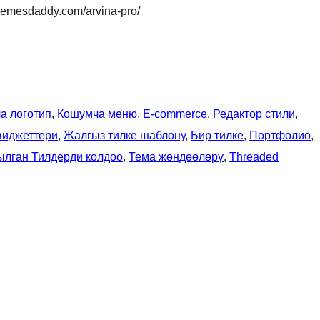
themesdaddy.com/arvina-pro/
а логотип
, 
Кошумча меню
, 
E-commerce
, 
Редактор стили
, 
виджеттери
, 
Жалгыз тилке шаблону
, 
Бир тилке
, 
Портфолио
, 
ылган Тилдерди колдоо
, 
Тема жөндөөлөрү
, 
Threaded