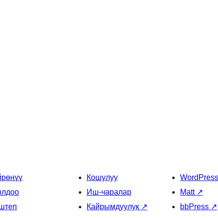
йрөнүү
Кошулуу
WordPres
олдоо
Иш-чаралар
Matt
↗
штеп
Кайрымдуулук
↗
bbPress
↗