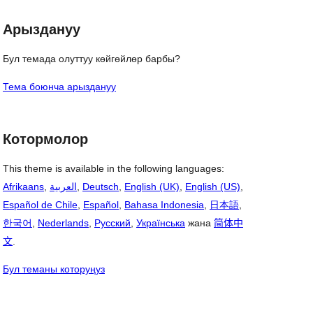
Арыздануу
Бул темада олуттуу көйгөйлөр барбы?
Тема боюнча арыздануу
Котормолор
This theme is available in the following languages:
Afrikaans
,
العربية
,
Deutsch
,
English (UK)
,
English (US)
,
Español de Chile
,
Español
,
Bahasa Indonesia
,
日本語
,
한국어
,
Nederlands
,
Русский
,
Українська
жана
简体中
文
.
Бул теманы которуңуз