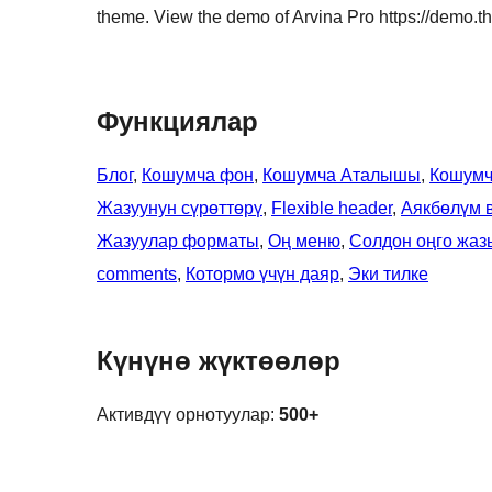
theme. View the demo of Arvina Pro https://demo.
Функциялар
Блог
, 
Кошумча фон
, 
Кошумча Аталышы
, 
Кошумч
Жазуунун сүрөттөрү
, 
Flexible header
, 
Аякбөлүм 
Жазуулар форматы
, 
Оң меню
, 
Солдон оңго жаз
comments
, 
Котормо үчүн даяр
, 
Эки тилке
Күнүнө жүктөөлөр
Активдүү орнотуулар:
500+