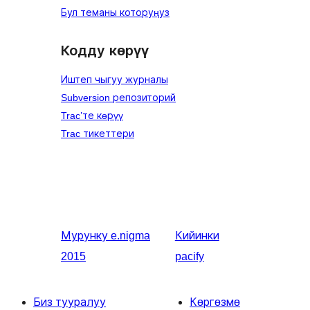
Бул теманы которуңуз
Кодду көрүү
Иштеп чыгуу журналы
Subversion репозиторий
Trac’те көрүү
Trac тикеттери
Мурунку
e.nigma
Кийинки
2015
pacify
Биз тууралуу
Көргөзмө