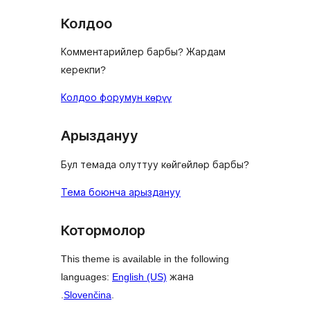
Колдоо
Комментарийлер барбы? Жардам
керекпи?
Колдоо форумун көрүү
Арыздануу
Бул темада олуттуу көйгөйлөр барбы?
Тема боюнча арыздануу
Котормолор
This theme is available in the following
languages:
English (US)
жана
.
Slovenčina
.