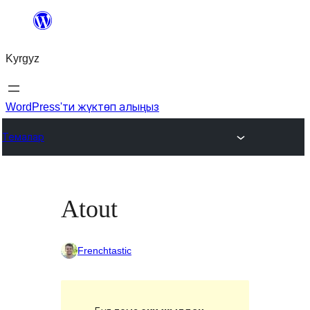
Мазмунга
өтүү
Kyrgyz
WordPress'ти жүктөп алыңыз
Темалар
Atout
Frenchtastic