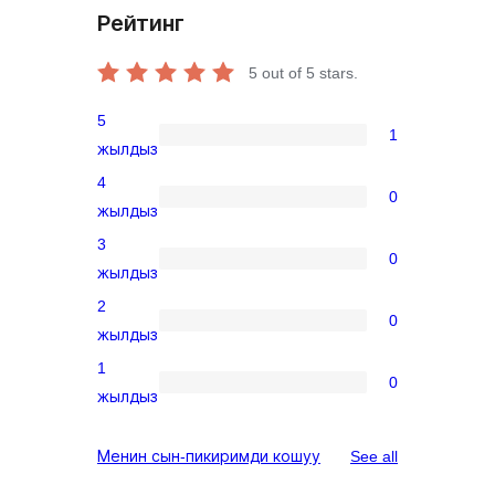
Рейтинг
5
out of 5 stars.
5
1
1
жылдыз
5-
4
0
star
0
жылдыз
review
4-
3
0
star
0
жылдыз
reviews
3-
2
0
star
0
жылдыз
reviews
2-
1
0
star
0
жылдыз
reviews
1-
star
reviews
Менин сын-пикиримди кошуу
See all
reviews