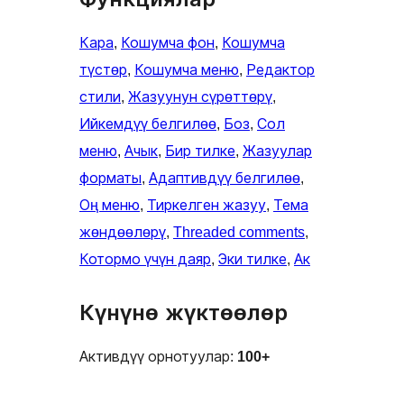
Кара
, 
Кошумча фон
, 
Кошумча
түстөр
, 
Кошумча меню
, 
Редактор
стили
, 
Жазуунун сүрөттөрү
, 
Ийкемдүү белгилөө
, 
Боз
, 
Сол
меню
, 
Ачык
, 
Бир тилке
, 
Жазуулар
форматы
, 
Адаптивдүү белгилөө
, 
Оң меню
, 
Тиркелген жазуу
, 
Тема
жөндөөлөрү
, 
Threaded comments
, 
Котормо үчүн даяр
, 
Эки тилке
, 
Ак
Күнүнө жүктөөлөр
Активдүү орнотуулар:
100+