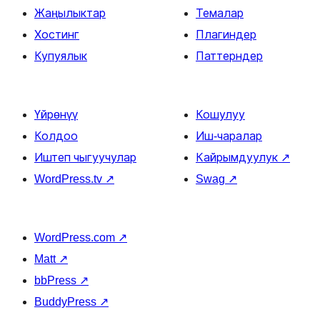
Жаңылыктар
Темалар
Хостинг
Плагиндер
Купуялык
Паттерндер
Үйрөнүү
Кошулуу
Колдоо
Иш-чаралар
Иштеп чыгуучулар
Кайрымдуулук
↗
WordPress.tv
↗
Swag
↗
WordPress.com
↗
Matt
↗
bbPress
↗
BuddyPress
↗