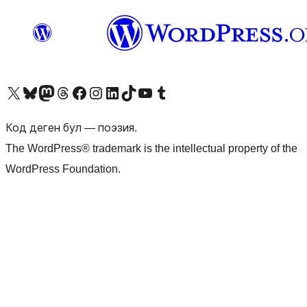
Visit our X (formerly Twitter) account
Visit our Bluesky account
Биздин Mastodon түрмөгүбүзгө баш багыңыз
Visit our Threads account
Биздин Facebook баракчабызга кириңиз
Биздин Instagram баракчабызга баш багыңыз
Биздин LinkedIn баракчабызга баш багыңыз
Visit our TikTok account
Visit our YouTube channel
Visit our Tumblr account
Код деген бул — поэзия.
The WordPress® trademark is the intellectual property of the
WordPress Foundation.