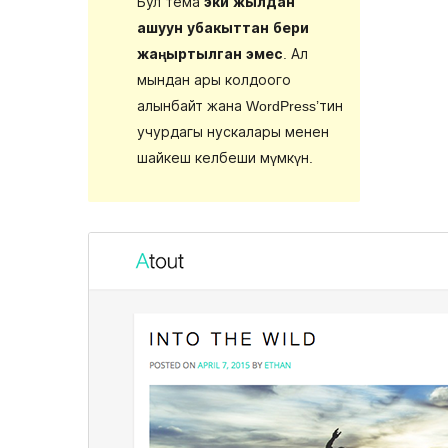
Бул тема
эки жылдан
ашуун убакыттан бери
жаңыртылган эмес
. Ал
мындан ары колдоого
алынбайт жана WordPress’тин
учурдагы нускалары менен
шайкеш келбеши мүмкүн.