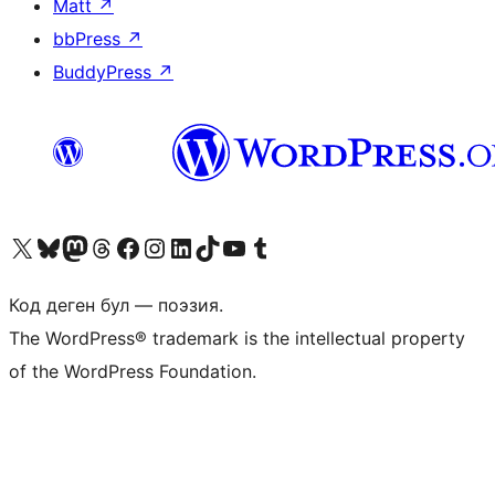
Matt
↗
bbPress
↗
BuddyPress
↗
Visit our X (formerly Twitter) account
Visit our Bluesky account
Биздин Mastodon түрмөгүбүзгө баш багыңыз
Visit our Threads account
Биздин Facebook баракчабызга кириңиз
Биздин Instagram баракчабызга баш багыңыз
Биздин LinkedIn баракчабызга баш багыңыз
Visit our TikTok account
Visit our YouTube channel
Visit our Tumblr account
Код деген бул — поэзия.
The WordPress® trademark is the intellectual property
of the WordPress Foundation.