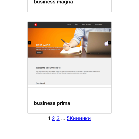
business magna
business prima
1
2
3
…
5
Кийинки