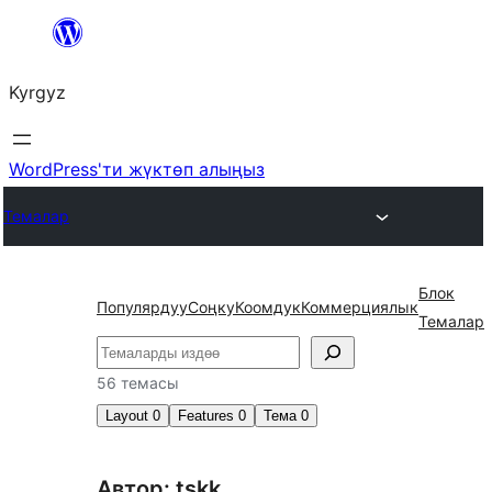
Мазмунга
өтүү
Kyrgyz
WordPress'ти жүктөп алыңыз
Темалар
Блок
Популярдуу
Соңку
Коомдук
Коммерциялык
Темалар
Издөө
56 темасы
Layout
0
Features
0
Тема
0
Автор: tskk