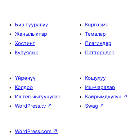
Биз тууралуу
Көргөзмө
Жаңылыктар
Темалар
Хостинг
Плагиндер
Купуялык
Паттерндер
Үйрөнүү
Кошулуу
Колдоо
Иш-чаралар
Иштеп чыгуучулар
Кайрымдуулук
↗
WordPress.tv
↗
Swag
↗
WordPress.com
↗