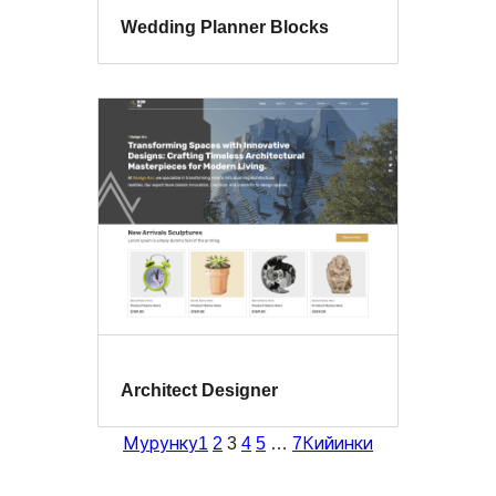
Wedding Planner Blocks
Architect Designer
Мурунку
1
2
3
4
5
…
7
Кийинки