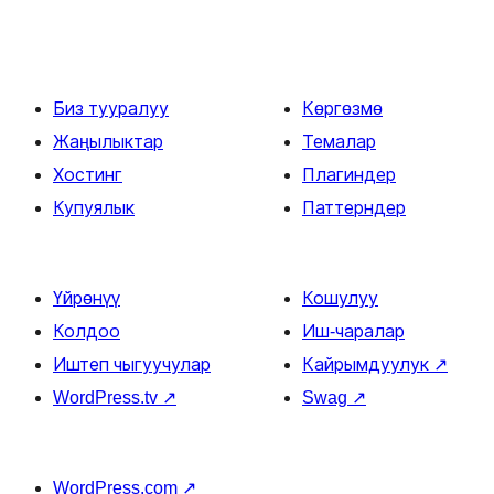
Биз тууралуу
Көргөзмө
Жаңылыктар
Темалар
Хостинг
Плагиндер
Купуялык
Паттерндер
Үйрөнүү
Кошулуу
Колдоо
Иш-чаралар
Иштеп чыгуучулар
Кайрымдуулук
↗
WordPress.tv
↗
Swag
↗
WordPress.com
↗