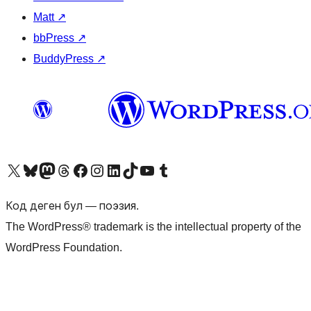
Matt
↗
bbPress
↗
BuddyPress
↗
Visit our X (formerly Twitter) account
Visit our Bluesky account
Биздин Mastodon түрмөгүбүзгө баш багыңыз
Visit our Threads account
Биздин Facebook баракчабызга кириңиз
Биздин Instagram баракчабызга баш багыңыз
Биздин LinkedIn баракчабызга баш багыңыз
Visit our TikTok account
Visit our YouTube channel
Visit our Tumblr account
Код деген бул — поэзия.
The WordPress® trademark is the intellectual property of the
WordPress Foundation.