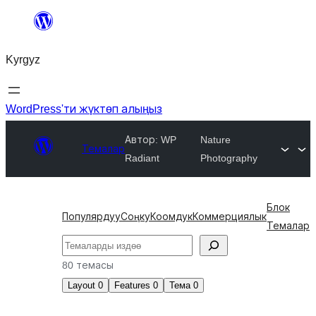
Мазмунга
өтүү
Kyrgyz
WordPress'ти жүктөп алыңыз
Автор: WP
Nature
Темалар
Radiant
Photography
Блок
Популярдуу
Соңку
Коомдук
Коммерциялык
Темалар
Издөө
80 темасы
Layout
0
Features
0
Тема
0