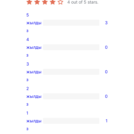
4
out of 5 stars.
5
жылды
3
3
з
5-
4
star
жылды
0
reviews
0
з
4-
3
star
жылды
0
reviews
0
з
3-
2
star
жылды
0
reviews
0
з
2-
1
star
жылды
1
reviews
1
з
1-