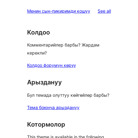
star
reviews
Менин сын-пикиримди кошуу
See all
review
Колдоо
Комментарийлер барбы? Жардам
керекпи?
Колдоо форумун көрүү
Арыздануу
Бул темада олуттуу көйгөйлөр барбы?
Тема боюнча арыздануу
Котормолор
This theme is available in the following