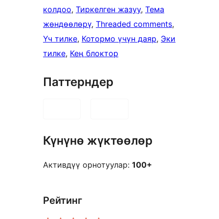
колдоо
, 
Тиркелген жазуу
, 
Тема
жөндөөлөрү
, 
Threaded comments
, 
Үч тилке
, 
Котормо үчүн даяр
, 
Эки
тилке
, 
Кең блоктор
Паттерндер
Күнүнө жүктөөлөр
Активдүү орнотуулар:
100+
Рейтинг