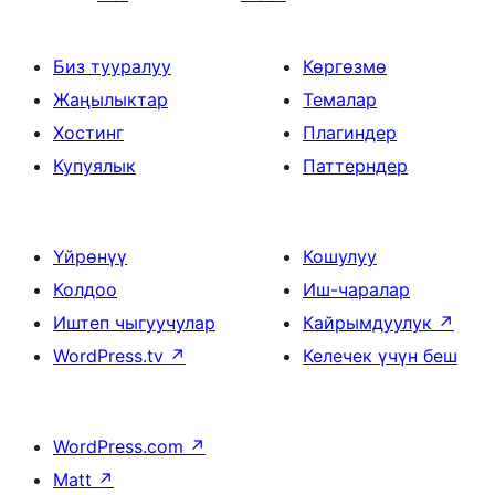
Биз тууралуу
Көргөзмө
Жаңылыктар
Темалар
Хостинг
Плагиндер
Купуялык
Паттерндер
Үйрөнүү
Кошулуу
Колдоо
Иш-чаралар
Иштеп чыгуучулар
Кайрымдуулук
↗
WordPress.tv
↗
Келечек үчүн беш
WordPress.com
↗
Matt
↗