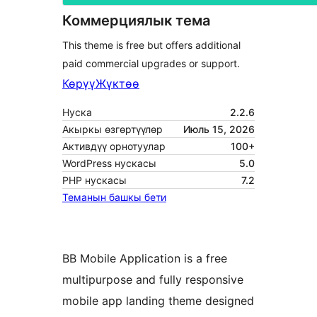
Коммерциялык тема
This theme is free but offers additional
paid commercial upgrades or support.
Көрүү
Жүктөө
Нуска
2.2.6
Акыркы өзгөртүүлөр
Июль 15, 2026
Активдүү орнотуулар
100+
WordPress нускасы
5.0
PHP нускасы
7.2
Теманын башкы бети
BB Mobile Application is a free
multipurpose and fully responsive
mobile app landing theme designed