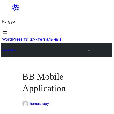
Мазмунга
өтүү
Kyrgyz
WordPress'ти жүктөп алыңыз
Темалар
BB Mobile
Application
themeshopy