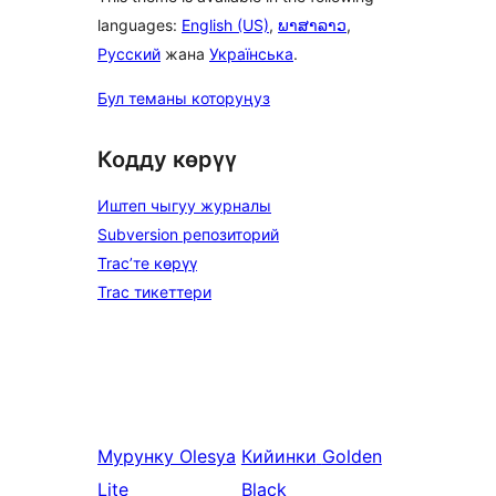
languages:
English (US)
,
ພາສາລາວ
,
Русский
жана
Українська
.
Бул теманы которуңуз
Кодду көрүү
Иштеп чыгуу журналы
Subversion репозиторий
Trac’те көрүү
Trac тикеттери
Мурунку
Olesya
Кийинки
Golden
Lite
Black