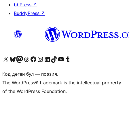
bbPress
↗
BuddyPress
↗
Visit our X (formerly Twitter) account
Visit our Bluesky account
Биздин Mastodon түрмөгүбүзгө баш багыңыз
Visit our Threads account
Биздин Facebook баракчабызга кириңиз
Биздин Instagram баракчабызга баш багыңыз
Биздин LinkedIn баракчабызга баш багыңыз
Visit our TikTok account
Visit our YouTube channel
Visit our Tumblr account
Код деген бул — поэзия.
The WordPress® trademark is the intellectual property
of the WordPress Foundation.