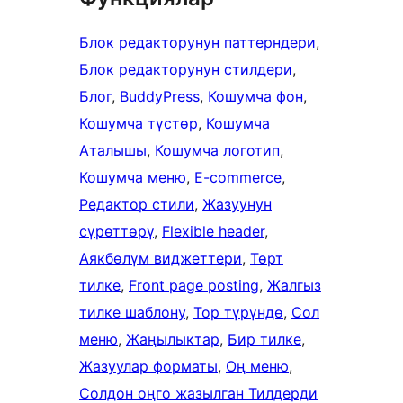
Блок редакторунун паттерндери
, 
Блок редакторунун стилдери
, 
Блог
, 
BuddyPress
, 
Кошумча фон
, 
Кошумча түстөр
, 
Кошумча
Аталышы
, 
Кошумча логотип
, 
Кошумча меню
, 
E-commerce
, 
Редактор стили
, 
Жазуунун
сүрөттөрү
, 
Flexible header
, 
Аякбөлүм виджеттери
, 
Төрт
тилке
, 
Front page posting
, 
Жалгыз
тилке шаблону
, 
Тор түрүндө
, 
Сол
меню
, 
Жаңылыктар
, 
Бир тилке
, 
Жазуулар форматы
, 
Оң меню
, 
Солдон оңго жазылган Тилдерди