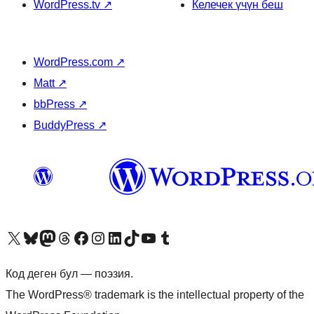
WordPress.tv
↗
Келечек үчүн беш
WordPress.com
↗
Matt
↗
bbPress
↗
BuddyPress
↗
Visit our X (formerly Twitter) account
Visit our Bluesky account
Биздин Mastodon түрмөгүбүзгө баш багыңыз
Visit our Threads account
Биздин Facebook баракчабызга кириңиз
Биздин Instagram баракчабызга баш багыңыз
Биздин LinkedIn баракчабызга баш багыңыз
Visit our TikTok account
Visit our YouTube channel
Visit our Tumblr account
Код деген бул — поэзия.
The WordPress® trademark is the intellectual property of the