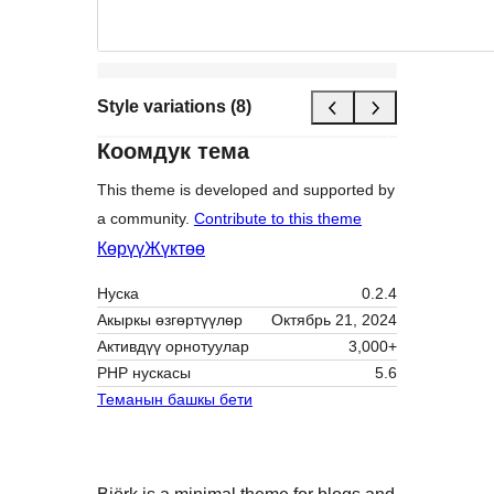
Style variations (8)
Коомдук тема
This theme is developed and supported by
a community.
Contribute to this theme
Көрүү
Жүктөө
Нуска
0.2.4
Акыркы өзгөртүүлөр
Октябрь 21, 2024
Активдүү орнотуулар
3,000+
PHP нускасы
5.6
Теманын башкы бети