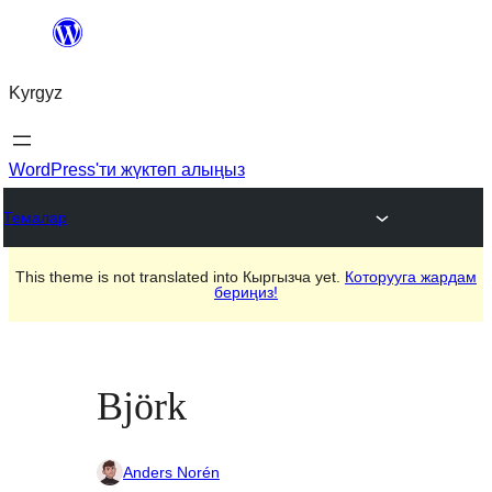
Мазмунга
өтүү
Kyrgyz
WordPress'ти жүктөп алыңыз
Темалар
This theme is not translated into Кыргызча yet.
Которууга жардам
бериңиз!
Björk
Anders Norén