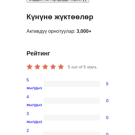
Күнүнө жүктөөлөр
Активдүү орнотуулар:
3,000+
Рейтинг
5
out of 5 stars.
5
5
5
жылдыз
5-
4
0
star
0
жылдыз
reviews
4-
3
0
star
0
жылдыз
reviews
3-
2
0