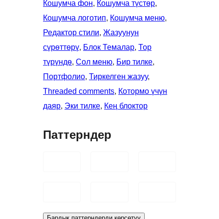
Кошумча фон
, 
Кошумча түстөр
, 
Кошумча логотип
, 
Кошумча меню
, 
Редактор стили
, 
Жазуунун
сүрөттөрү
, 
Блок Темалар
, 
Тор
түрүндө
, 
Сол меню
, 
Бир тилке
, 
Портфолио
, 
Тиркелген жазуу
, 
Threaded comments
, 
Котормо үчүн
даяр
, 
Эки тилке
, 
Кең блоктор
Паттерндер
Бардык паттерндерди көрсөтүү