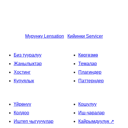
Мурунку
Lensation
Кийинки
Servicer
Биз тууралуу
Көргөзмө
Жаңылыктар
Темалар
Хостинг
Плагиндер
Купуялык
Паттерндер
Үйрөнүү
Кошулуу
Колдоо
Иш-чаралар
Иштеп чыгуучулар
Кайрымдуулук
↗