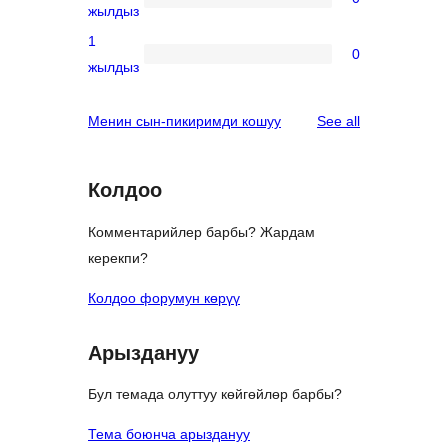
star
0
жылдыз
reviews
2-
1
0
star
0
жылдыз
reviews
1-
star
reviews
Менин сын-пикиримди кошуу
See all
reviews
Колдоо
Комментарийлер барбы? Жардам
керекпи?
Колдоо форумун көрүү
Арыздануу
Бул темада олуттуу көйгөйлөр барбы?
Тема боюнча арыздануу