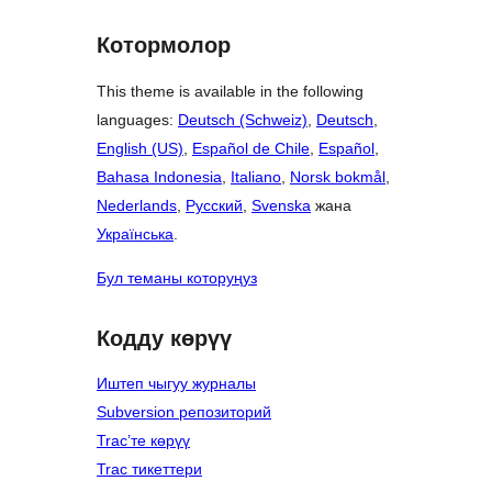
Котормолор
This theme is available in the following
languages:
Deutsch (Schweiz)
,
Deutsch
,
English (US)
,
Español de Chile
,
Español
,
Bahasa Indonesia
,
Italiano
,
Norsk bokmål
,
Nederlands
,
Русский
,
Svenska
жана
Українська
.
Бул теманы которуңуз
Кодду көрүү
Иштеп чыгуу журналы
Subversion репозиторий
Trac’те көрүү
Trac тикеттери