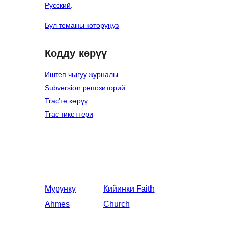
Русский
.
Бул теманы которуңуз
Кодду көрүү
Иштеп чыгуу журналы
Subversion репозиторий
Trac’те көрүү
Trac тикеттери
Мурунку
Кийинки
Faith
Ahmes
Church