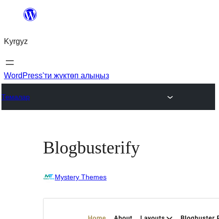
Мазмунга
өтүү
Kyrgyz
WordPress'ти жүктөп алыңыз
Темалар
Blogbusterify
Mystery Themes