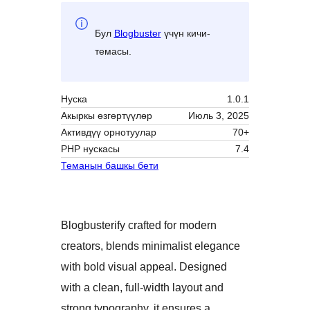
Бул
Blogbuster
үчүн кичи-
темасы.
Нуска
1.0.1
Акыркы өзгөртүүлөр
Июль 3, 2025
Активдүү орнотуулар
70+
PHP нускасы
7.4
Теманын башкы бети
Blogbusterify crafted for modern
creators, blends minimalist elegance
with bold visual appeal. Designed
with a clean, full-width layout and
strong typography, it ensures a