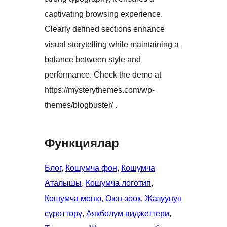
captivating browsing experience.
Clearly defined sections enhance
visual storytelling while maintaining a
balance between style and
performance. Check the demo at
https://mysterythemes.com/wp-
themes/blogbuster/ .
Функциялар
Блог
, 
Кошумча фон
, 
Кошумча
Аталышы
, 
Кошумча логотип
, 
Кошумча меню
, 
Оюн-зоок
, 
Жазуунун
сүрөттөрү
, 
Аякбөлүм виджеттери
, 