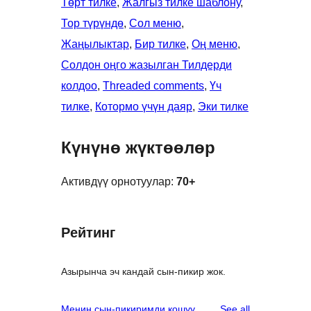
Төрт тилке
, 
Жалгыз тилке шаблону
, 
Тор түрүндө
, 
Сол меню
, 
Жаңылыктар
, 
Бир тилке
, 
Оң меню
, 
Солдон оңго жазылган Тилдерди
колдоо
, 
Threaded comments
, 
Үч
тилке
, 
Котормо үчүн даяр
, 
Эки тилке
Күнүнө жүктөөлөр
Активдүү орнотуулар:
70+
Рейтинг
Азырынча эч кандай сын-пикир жок.
reviews
Менин сын-пикиримди кошуу
See all