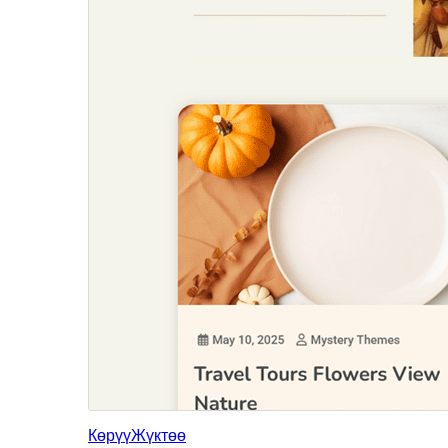
Көрүү
Жүктөө