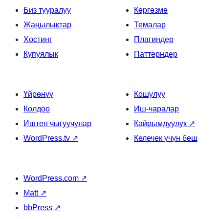
Биз тууралуу
Көргөзмө
Жаңылыктар
Темалар
Хостинг
Плагиндер
Купуялык
Паттерндер
Үйрөнүү
Кошулуу
Колдоо
Иш-чаралар
Иштеп чыгуучулар
Кайрымдуулук
↗
WordPress.tv
↗
Келечек үчүн беш
WordPress.com
↗
Matt
↗
bbPress
↗