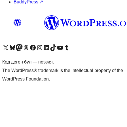
BuddyPress
↗
Visit our X (formerly Twitter) account
Visit our Bluesky account
Биздин Mastodon түрмөгүбүзгө баш багыңыз
Visit our Threads account
Биздин Facebook баракчабызга кириңиз
Биздин Instagram баракчабызга баш багыңыз
Биздин LinkedIn баракчабызга баш багыңыз
Visit our TikTok account
Visit our YouTube channel
Visit our Tumblr account
Код деген бул — поэзия.
The WordPress® trademark is the intellectual property of the
WordPress Foundation.