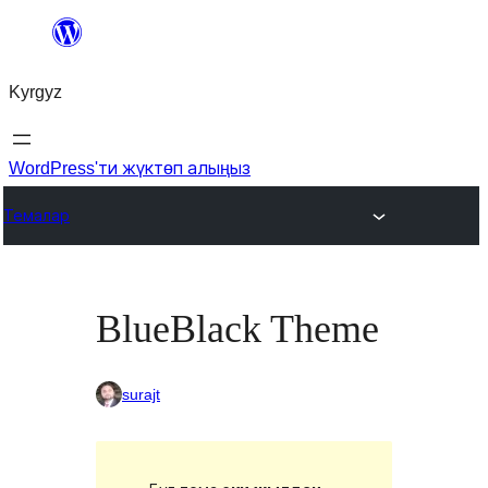
Мазмунга
өтүү
Kyrgyz
WordPress'ти жүктөп алыңыз
Темалар
BlueBlack Theme
surajt