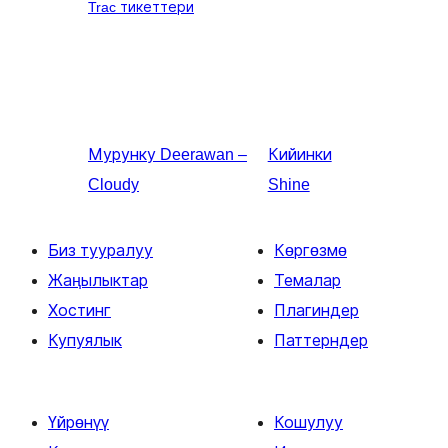
Trac тикеттери
Мурунку
Deerawan –
Кийинки
Cloudy
Shine
Биз тууралуу
Көргөзмө
Жаңылыктар
Темалар
Хостинг
Плагиндер
Купуялык
Паттерндер
Үйрөнүү
Кошулуу