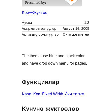
Көрүү
Жүктөө
Нуска
1.2
Акыркы өзгөртүүлөр
Август 16, 2009
Активдүү орнотуулар
Онго жетпеген
The theme use blue and black color
and have drop down menu for pages.
Функциялар
Кара
, 
Көк
, 
Fixed Width
, 
Эки тилке
Күнүнө жүктөөлөр