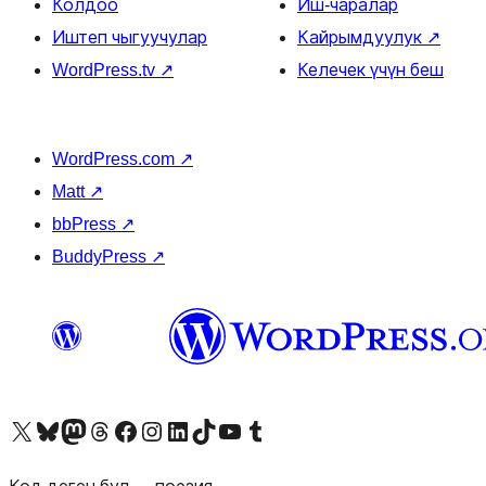
Колдоо
Иш-чаралар
Иштеп чыгуучулар
Кайрымдуулук
↗
WordPress.tv
↗
Келечек үчүн беш
WordPress.com
↗
Matt
↗
bbPress
↗
BuddyPress
↗
Visit our X (formerly Twitter) account
Visit our Bluesky account
Биздин Mastodon түрмөгүбүзгө баш багыңыз
Visit our Threads account
Биздин Facebook баракчабызга кириңиз
Биздин Instagram баракчабызга баш багыңыз
Биздин LinkedIn баракчабызга баш багыңыз
Visit our TikTok account
Visit our YouTube channel
Visit our Tumblr account