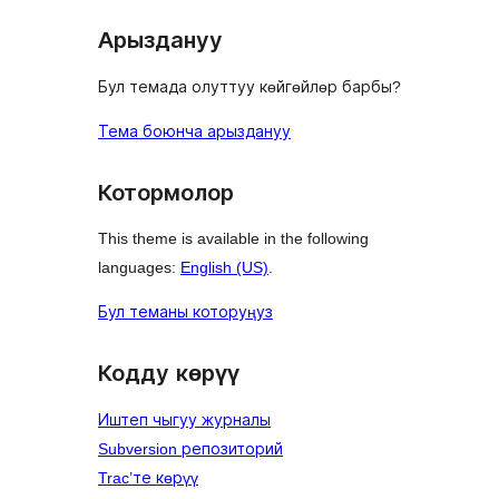
Арыздануу
Бул темада олуттуу көйгөйлөр барбы?
Тема боюнча арыздануу
Котормолор
This theme is available in the following
languages:
English (US)
.
Бул теманы которуңуз
Кодду көрүү
Иштеп чыгуу журналы
Subversion репозиторий
Trac’те көрүү