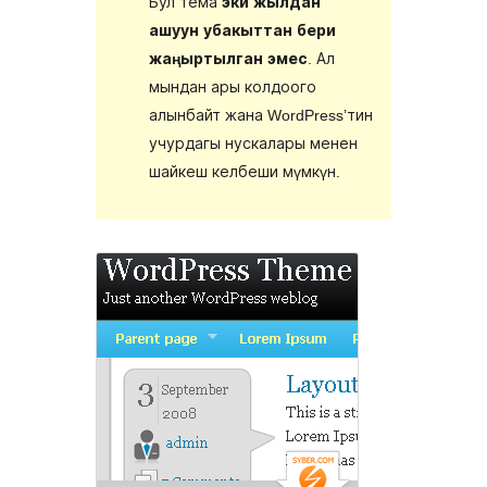
Бул тема
эки жылдан
ашуун убакыттан бери
жаңыртылган эмес
. Ал
мындан ары колдоого
алынбайт жана WordPress’тин
учурдагы нускалары менен
шайкеш келбеши мүмкүн.