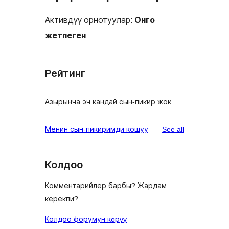
Активдүү орнотуулар:
Онго
жетпеген
Рейтинг
Азырынча эч кандай сын-пикир жок.
reviews
Менин сын-пикиримди кошуу
See all
Колдоо
Комментарийлер барбы? Жардам
керекпи?
Колдоо форумун көрүү