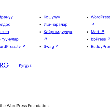
йрөнүү
Кошулуу
WordPres
олдоо
Иш-чаралар
↗
штеп
Кайрымдуулук
Matt
↗
ыгуучулар
↗
bbPress
ordPress.tv
↗
Swag
↗
BuddyPre
Kyrgyz
 the WordPress Foundation.