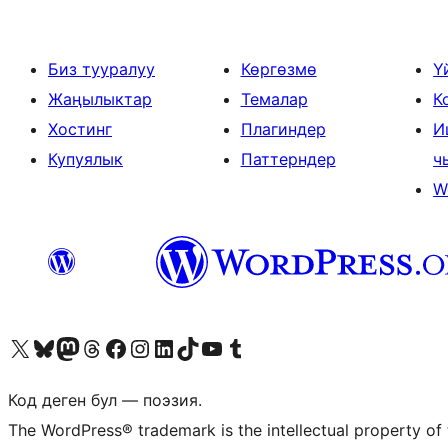
Биз тууралуу
Көргөзмө
Ү
Жаңылыктар
Темалар
К
Хостинг
Плагиндер
И
Купуялык
Паттерндер
ч
W
Visit our X (formerly Twitter) account
Visit our Bluesky account
Биздин Mastodon түрмөгүбүзгө баш багыңыз
Visit our Threads account
Биздин Facebook баракчабызга кириңиз
Биздин Instagram баракчабызга баш багыңыз
Биздин LinkedIn баракчабызга баш багыңыз
Visit our TikTok account
Visit our YouTube channel
Visit our Tumblr account
Код деген бул — поэзия.
The WordPress® trademark is the intellectual property of