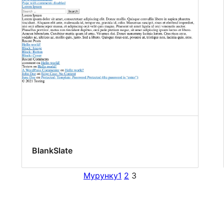
BlankSlate
Мурунку
1
2
3