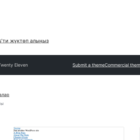
s'ти жүктөп алыңыз
Twenty Eleven
Submit a theme
Commercial the
алар
сы