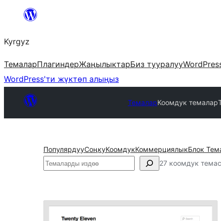
Мазмунга
өтүү
Kyrgyz
Темалар
Плагиндер
Жаңылыктар
Биз тууралуу
WordPres
WordPress'ти жүктөп алыңыз
Темалар
Коомдук темалар
Популярдуу
Соңку
Коомдук
Коммерциялык
Блок Тем
Издөө
27 коомдук тема
Коомдук
темалар