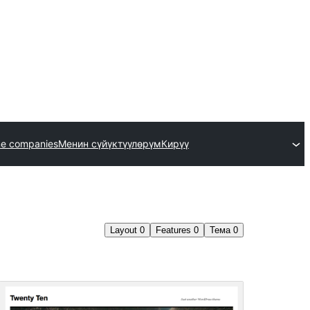
me companies
Менин сүйүктүүлөрүм
Кирүү
Layout
0
Features
0
Тема
0