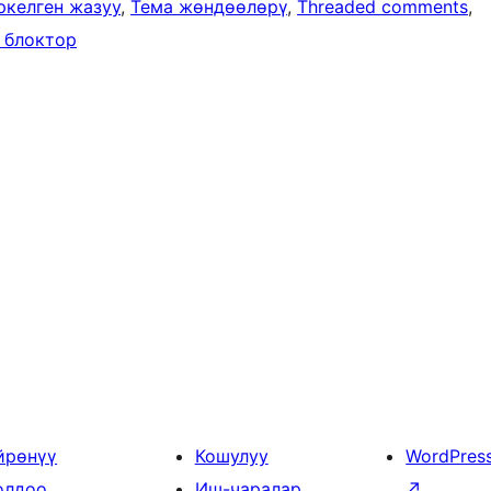
ркелген жазуу
, 
Тема жөндөөлөрү
, 
Threaded comments
, 
 блоктор
йрөнүү
Кошулуу
WordPres
олдоо
Иш-чаралар
↗