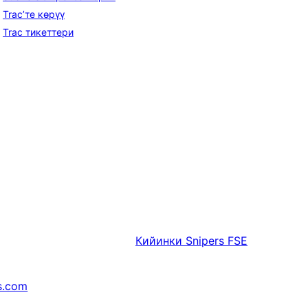
Trac’те көрүү
Trac тикеттери
Кийинки
Snipers FSE
s.com