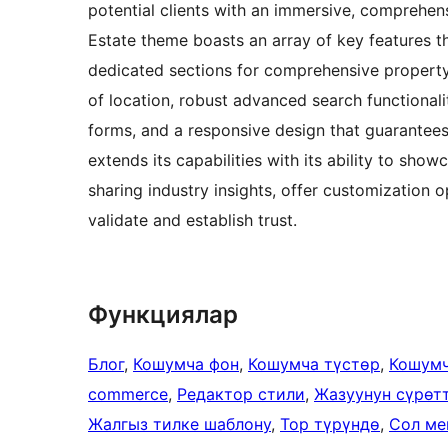
potential clients with an immersive, comprehens
Estate theme boasts an array of key features t
dedicated sections for comprehensive property 
of location, robust advanced search functionali
forms, and a responsive design that guarantee
extends its capabilities with its ability to show
sharing industry insights, offer customization o
validate and establish trust.
Функциялар
Блог
, 
Кошумча фон
, 
Кошумча түстөр
, 
Кошум
commerce
, 
Редактор стили
, 
Жазуунун сүрөт
Жалгыз тилке шаблону
, 
Тор түрүндө
, 
Сол м