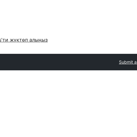
s'ти жүктөп алыңыз
Submit a