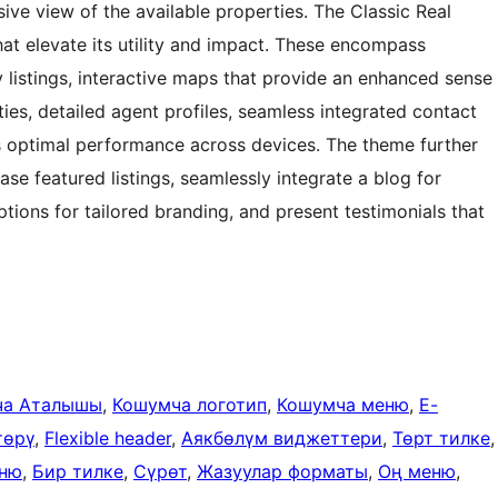
ive view of the available properties. The Classic Real
hat elevate its utility and impact. These encompass
listings, interactive maps that provide an enhanced sense
ties, detailed agent profiles, seamless integrated contact
s optimal performance across devices. The theme further
case featured listings, seamlessly integrate a blog for
ptions for tailored branding, and present testimonials that
ча Аталышы
, 
Кошумча логотип
, 
Кошумча меню
, 
E-
төрү
, 
Flexible header
, 
Аякбөлүм виджеттери
, 
Төрт тилке
,
еню
, 
Бир тилке
, 
Сүрөт
, 
Жазуулар форматы
, 
Оң меню
, 