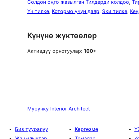
Солдон оңго жазылган Тилдерди колдоо
, 
Ти
Үч тилке
, 
Котормо үчүн даяр
, 
Эки тилке
, 
Кең
Күнүнө жүктөөлөр
Активдүү орнотуулар:
100+
Мурунку
Interior Architect
Биз тууралуу
Көргөзмө
Ү
Жаңылыктар
Темалар
К