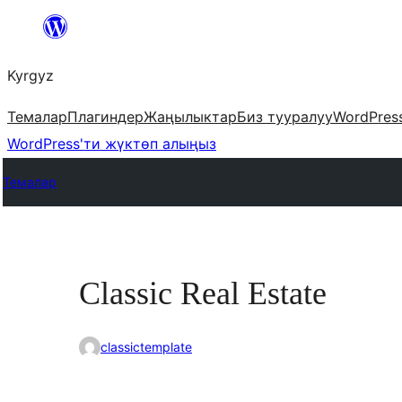
Мазмунга
өтүү
Kyrgyz
Темалар
Плагиндер
Жаңылыктар
Биз тууралуу
WordPres
WordPress'ти жүктөп алыңыз
Темалар
Classic Real Estate
classictemplate