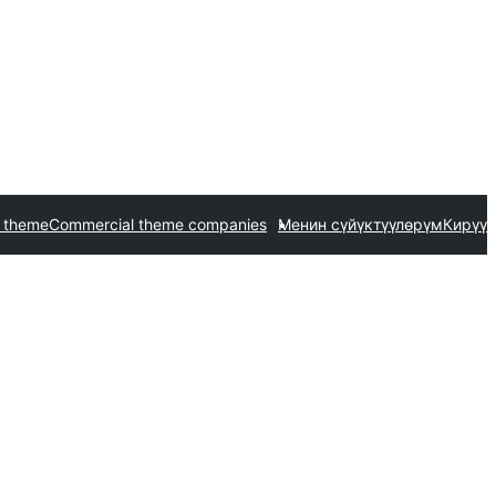
 theme
Commercial theme companies
Менин сүйүктүүлөрүм
Кирүү