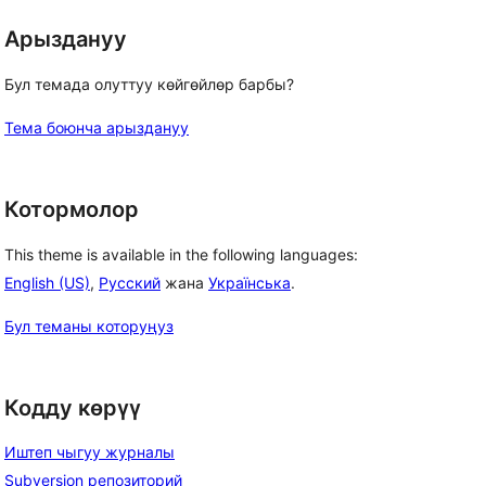
Арыздануу
Бул темада олуттуу көйгөйлөр барбы?
Тема боюнча арыздануу
Котормолор
This theme is available in the following languages:
English (US)
,
Русский
жана
Українська
.
Бул теманы которуңуз
Кодду көрүү
 
Иштеп чыгуу журналы
Subversion репозиторий