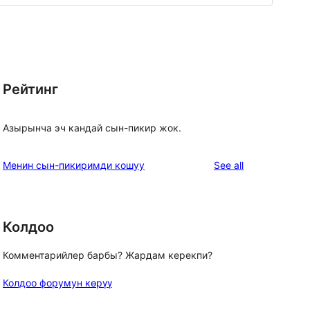
Рейтинг
Азырынча эч кандай сын-пикир жок.
reviews
Менин сын-пикиримди кошуу
See all
Колдоо
Комментарийлер барбы? Жардам керекпи?
Колдоо форумун көрүү