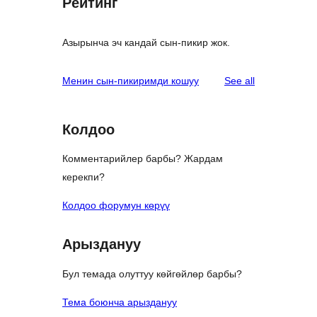
Рейтинг
Азырынча эч кандай сын-пикир жок.
reviews
Менин сын-пикиримди кошуу
See all
Колдоо
Комментарийлер барбы? Жардам
керекпи?
Колдоо форумун көрүү
Арыздануу
Бул темада олуттуу көйгөйлөр барбы?
Тема боюнча арыздануу