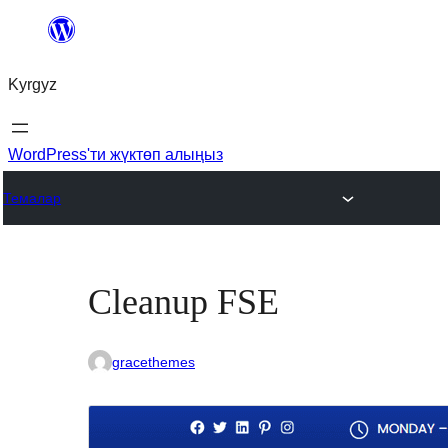
Мазмунга
өтүү
Kyrgyz
WordPress'ти жүктөп алыңыз
Темалар
Cleanup FSE
gracethemes