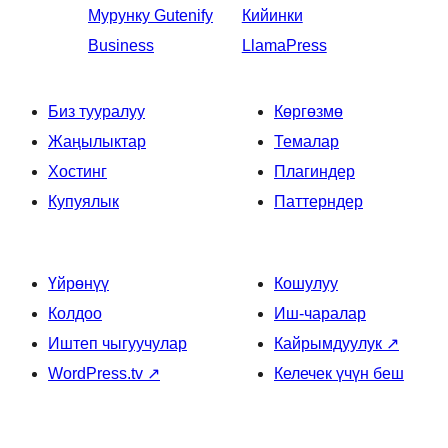
Мурунку
Gutenify
Кийинки
Business
LlamaPress
Биз тууралуу
Көргөзмө
Жаңылыктар
Темалар
Хостинг
Плагиндер
Купуялык
Паттерндер
Үйрөнүү
Кошулуу
Колдоо
Иш-чаралар
Иштеп чыгуучулар
Кайрымдуулук
↗
WordPress.tv
↗
Келечек үчүн беш