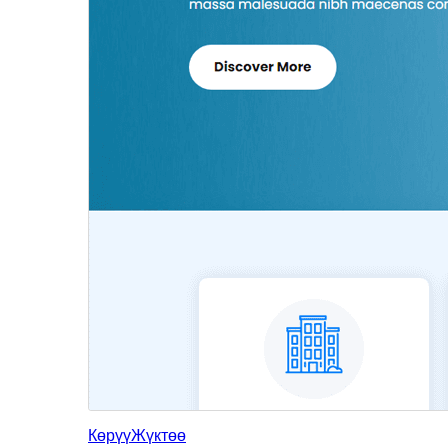
Көрүү
Жүктөө