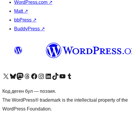
WordPress.com
↗
Matt
↗
bbPress
↗
BuddyPress
↗
Visit our X (formerly Twitter) account
Visit our Bluesky account
Биздин Mastodon түрмөгүбүзгө баш багыңыз
Visit our Threads account
Биздин Facebook баракчабызга кириңиз
Биздин Instagram баракчабызга баш багыңыз
Биздин LinkedIn баракчабызга баш багыңыз
Visit our TikTok account
Visit our YouTube channel
Visit our Tumblr account
Код деген бул — поэзия.
The WordPress® trademark is the intellectual property of the
WordPress Foundation.