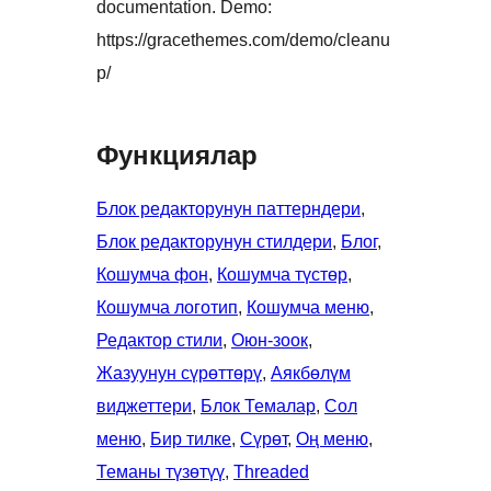
documentation. Demo:
https://gracethemes.com/demo/cleanu
p/
Функциялар
Блок редакторунун паттерндери
, 
Блок редакторунун стилдери
, 
Блог
, 
Кошумча фон
, 
Кошумча түстөр
, 
Кошумча логотип
, 
Кошумча меню
, 
Редактор стили
, 
Оюн-зоок
, 
Жазуунун сүрөттөрү
, 
Аякбөлүм
виджеттери
, 
Блок Темалар
, 
Сол
меню
, 
Бир тилке
, 
Сүрөт
, 
Оң меню
, 
Теманы түзөтүү
, 
Threaded