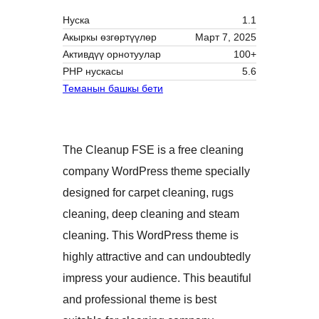
Нуска
1.1
Акыркы өзгөртүүлөр
Март 7, 2025
Активдүү орнотуулар
100+
PHP нускасы
5.6
Теманын башкы бети
The Cleanup FSE is a free cleaning
company WordPress theme specially
designed for carpet cleaning, rugs
cleaning, deep cleaning and steam
cleaning. This WordPress theme is
highly attractive and can undoubtedly
impress your audience. This beautiful
and professional theme is best