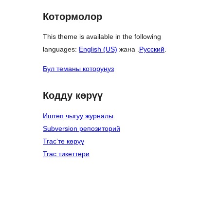
Котормолор
This theme is available in the following
languages:
English (US)
жана .
Русский
.
Бул теманы которуңуз
Кодду көрүү
Иштеп чыгуу журналы
Subversion репозиторий
Trac’те көрүү
Trac тикеттери