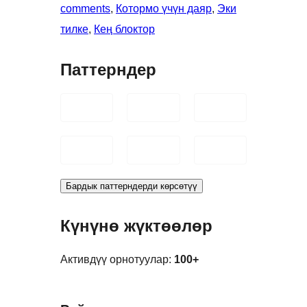
comments
, 
Котормо үчүн даяр
, 
Эки
тилке
, 
Кең блоктор
Паттерндер
Бардык паттерндерди көрсөтүү
Күнүнө жүктөөлөр
Активдүү орнотуулар:
100+