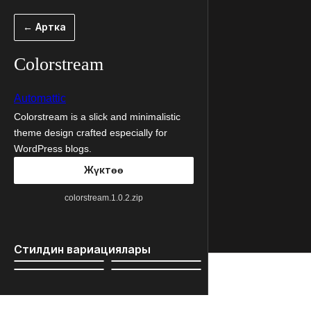
Мазмунга
← Артка
өтүү
Colorstream
Automattic
Colorstream is a slick and minimalistic
theme design crafted especially for
WordPress blogs.
Жүктөө
colorstream.1.0.2.zip
Стилдин вариациялары