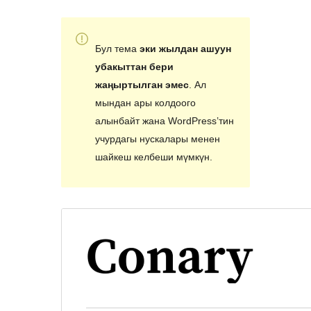
Бул тема
эки жылдан ашуун
убакыттан бери
жаңыртылган эмес
. Ал
мындан ары колдоого
алынбайт жана WordPress’тин
учурдагы нускалары менен
шайкеш келбеши мүмкүн.