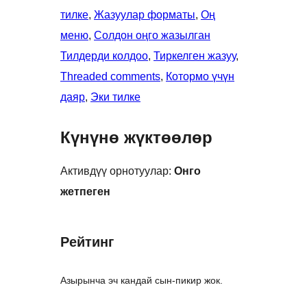
тилке
, 
Жазуулар форматы
, 
Оң
меню
, 
Солдон оңго жазылган
Тилдерди колдоо
, 
Тиркелген жазуу
, 
Threaded comments
, 
Котормо үчүн
даяр
, 
Эки тилке
Күнүнө жүктөөлөр
Активдүү орнотуулар:
Онго
жетпеген
Рейтинг
Азырынча эч кандай сын-пикир жок.