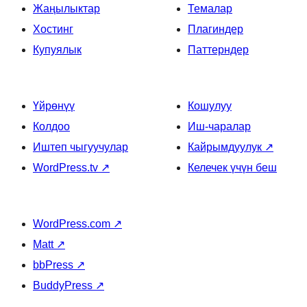
Жаңылыктар
Темалар
Хостинг
Плагиндер
Купуялык
Паттерндер
Үйрөнүү
Кошулуу
Колдоо
Иш-чаралар
Иштеп чыгуучулар
Кайрымдуулук
↗
WordPress.tv
↗
Келечек үчүн беш
WordPress.com
↗
Matt
↗
bbPress
↗
BuddyPress
↗