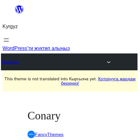
Мазмунга
өтүү
Kyrgyz
WordPress'ти жүктөп алыңыз
Темалар
This theme is not translated into Кыргызча yet.
Которууга жардам
бериңиз!
Conary
FancyThemes