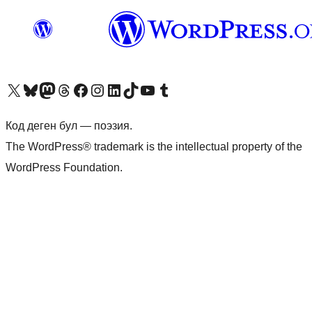
Visit our X (formerly Twitter) account
Visit our Bluesky account
Биздин Mastodon түрмөгүбүзгө баш багыңыз
Visit our Threads account
Биздин Facebook баракчабызга кириңиз
Биздин Instagram баракчабызга баш багыңыз
Биздин LinkedIn баракчабызга баш багыңыз
Visit our TikTok account
Visit our YouTube channel
Visit our Tumblr account
Код деген бул — поэзия.
The WordPress® trademark is the intellectual property of the
WordPress Foundation.