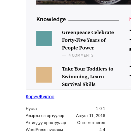
Көрүү
Жүктөө
Нуска
1.0.1
Акыркы өзгөртүүлөр
Август 11, 2018
Активдүү орнотуулар
Онго жетпеген
WordPress нускасы
4.4