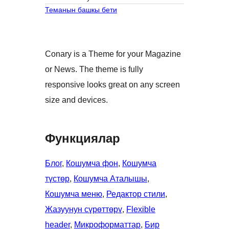
Теманын башкы бети
Conary is a Theme for your Magazine
or News. The theme is fully
responsive looks great on any screen
size and devices.
Функциялар
Блог
, 
Кошумча фон
, 
Кошумча
түстөр
, 
Кошумча Аталышы
, 
Кошумча меню
, 
Редактор стили
, 
Жазуунун сүрөттөрү
, 
Flexible
header
, 
Микроформаттар
, 
Бир