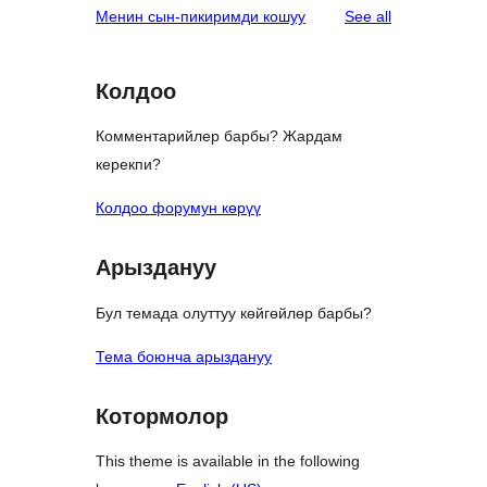
reviews
Менин сын-пикиримди кошуу
See all
Колдоо
Комментарийлер барбы? Жардам
керекпи?
Колдоо форумун көрүү
Арыздануу
Бул темада олуттуу көйгөйлөр барбы?
Тема боюнча арыздануу
Котормолор
This theme is available in the following