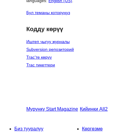
languages:
English (US)
.
Бул теманы которуңуз
Кодду көрүү
Иштеп чыгуу журналы
Subversion репозиторий
Trac’те көрүү
Trac тикеттери
Мурунку
Start Magazine
Кийинки
All2
Биз тууралуу
Көргөзмө