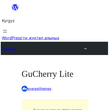
Мазмунга
өтүү
Kyrgyz
WordPress'ти жүктөп алыңыз
Темалар
GuCherry Lite
everestthemes