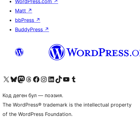
WordPress.com
↗
Matt
↗
bbPress
↗
BuddyPress
↗
Visit our X (formerly Twitter) account
Visit our Bluesky account
Биздин Mastodon түрмөгүбүзгө баш багыңыз
Visit our Threads account
Биздин Facebook баракчабызга кириңиз
Биздин Instagram баракчабызга баш багыңыз
Биздин LinkedIn баракчабызга баш багыңыз
Visit our TikTok account
Visit our YouTube channel
Visit our Tumblr account
Код деген бул — поэзия.
The WordPress® trademark is the intellectual property
of the WordPress Foundation.