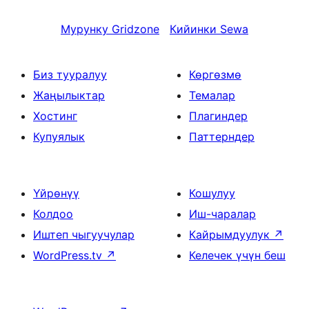
Мурунку
Gridzone
Кийинки
Sewa
Биз тууралуу
Көргөзмө
Жаңылыктар
Темалар
Хостинг
Плагиндер
Купуялык
Паттерндер
Үйрөнүү
Кошулуу
Колдоо
Иш-чаралар
Иштеп чыгуучулар
Кайрымдуулук
↗
WordPress.tv
↗
Келечек үчүн беш