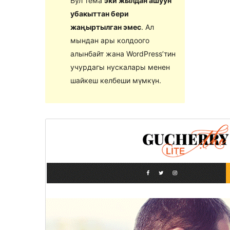
Бул тема
эки жылдан ашуун
убакыттан бери
жаңыртылган эмес
. Ал
мындан ары колдоого
алынбайт жана WordPress’тин
учурдагы нускалары менен
шайкеш келбеши мүмкүн.