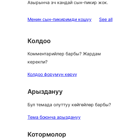
Азырынча эч кандай сын-пикир жок.
reviews
Менин сын-пикиримди кошуу
See all
Колдоо
Комментарийлер барбы? Жардам
керекпи?
Колдоо форумун көрүү
Арыздануу
Бул темада олуттуу көйгөйлөр барбы?
Тема боюнча арыздануу
Котормолор