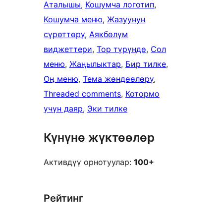
Аталышы
, 
Кошумча логотип
, 
Кошумча меню
, 
Жазуунун
сүрөттөрү
, 
Аякбөлүм
виджеттери
, 
Тор түрүндө
, 
Сол
меню
, 
Жаңылыктар
, 
Бир тилке
, 
Оң меню
, 
Тема жөндөөлөрү
, 
Threaded comments
, 
Котормо
үчүн даяр
, 
Эки тилке
Күнүнө жүктөөлөр
Активдүү орнотуулар:
100+
Рейтинг