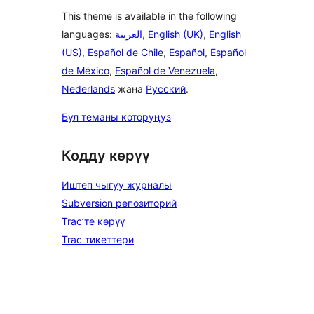
This theme is available in the following
languages:
العربية
,
English (UK)
,
English
(US)
,
Español de Chile
,
Español
,
Español
de México
,
Español de Venezuela
,
Nederlands
жана
Русский
.
Бул теманы которуңуз
Кодду көрүү
Иштеп чыгуу журналы
Subversion репозиторий
Trac’те көрүү
Trac тикеттери