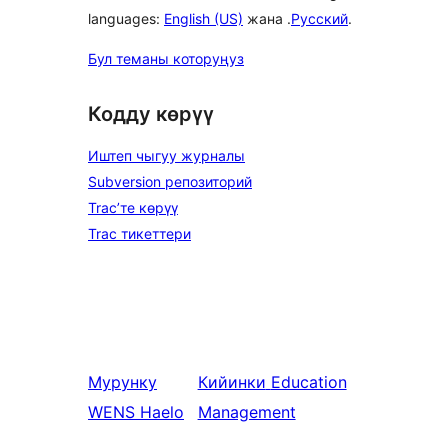
languages:
English (US)
жана .
Русский
.
Бул теманы которуңуз
Кодду көрүү
Иштеп чыгуу журналы
Subversion репозиторий
Trac’те көрүү
Trac тикеттери
Мурунку
Кийинки
Education
WENS Haelo
Management