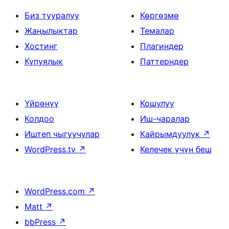
Биз тууралуу
Көргөзмө
Жаңылыктар
Темалар
Хостинг
Плагиндер
Купуялык
Паттерндер
Үйрөнүү
Кошулуу
Колдоо
Иш-чаралар
Иштеп чыгуучулар
Кайрымдуулук
↗
WordPress.tv
↗
Келечек үчүн беш
WordPress.com
↗
Matt
↗
bbPress
↗