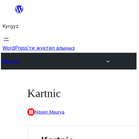
Мазмунга
өтүү
Kyrgyz
WordPress'ти жүктөп алыңыз
Темалар
Kartnic
Niteen Maurya