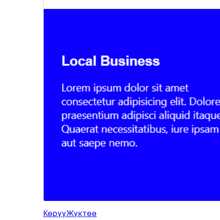
Көрүү
Жүктөө