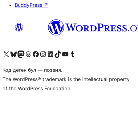
BuddyPress
↗
Visit our X (formerly Twitter) account
Visit our Bluesky account
Биздин Mastodon түрмөгүбүзгө баш багыңыз
Visit our Threads account
Биздин Facebook баракчабызга кириңиз
Биздин Instagram баракчабызга баш багыңыз
Биздин LinkedIn баракчабызга баш багыңыз
Visit our TikTok account
Visit our YouTube channel
Visit our Tumblr account
Код деген бул — поэзия.
The WordPress® trademark is the intellectual property
of the WordPress Foundation.