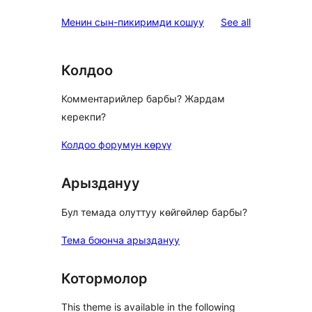
reviews
Менин сын-пикиримди кошуу
See all
Колдоо
Комментарийлер барбы? Жардам
керекпи?
Колдоо форумун көрүү
Арыздануу
Бул темада олуттуу көйгөйлөр барбы?
Тема боюнча арыздануу
Котормолор
This theme is available in the following