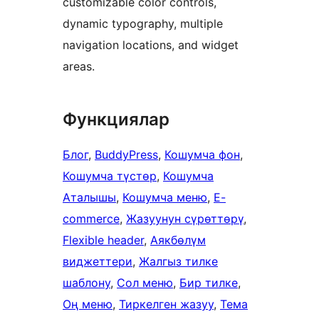
customizable color controls,
dynamic typography, multiple
navigation locations, and widget
areas.
Функциялар
Блог
, 
BuddyPress
, 
Кошумча фон
, 
Кошумча түстөр
, 
Кошумча
Аталышы
, 
Кошумча меню
, 
E-
commerce
, 
Жазуунун сүрөттөрү
, 
Flexible header
, 
Аякбөлүм
виджеттери
, 
Жалгыз тилке
шаблону
, 
Сол меню
, 
Бир тилке
, 
Оң меню
, 
Тиркелген жазуу
, 
Тема