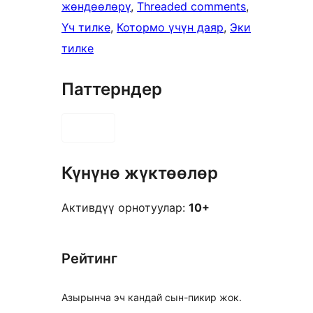
жөндөөлөрү
, 
Threaded comments
, 
Үч тилке
, 
Котормо үчүн даяр
, 
Эки
тилке
Паттерндер
Күнүнө жүктөөлөр
Активдүү орнотуулар:
10+
Рейтинг
Азырынча эч кандай сын-пикир жок.