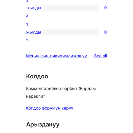
star
жылды
0
reviews
0
з
2-
1
star
жылды
0
reviews
0
з
1-
star
reviews
Менин сын-пикиримди кошуу
See all
reviews
Колдоо
Комментарийлер барбы? Жардам
керекпи?
Колдоо форумун көрүү
Арыздануу