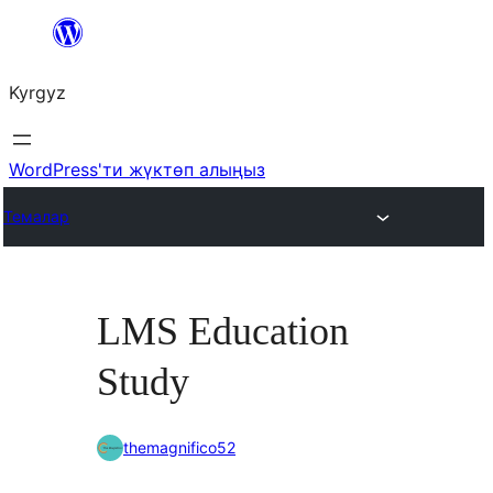
Мазмунга
өтүү
Kyrgyz
WordPress'ти жүктөп алыңыз
Темалар
LMS Education
Study
themagnifico52