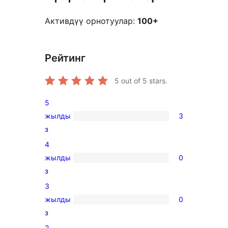
Активдүү орнотуулар:
100+
Рейтинг
5
out of 5 stars.
5
жылды
3
3
з
5-
4
star
жылды
0
reviews
0
з
4-
3
star
жылды
0
reviews
0
з
3-
2