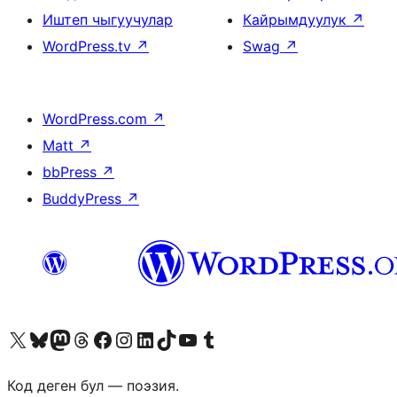
Иштеп чыгуучулар
Кайрымдуулук
↗
WordPress.tv
↗
Swag
↗
WordPress.com
↗
Matt
↗
bbPress
↗
BuddyPress
↗
Visit our X (formerly Twitter) account
Visit our Bluesky account
Биздин Mastodon түрмөгүбүзгө баш багыңыз
Visit our Threads account
Биздин Facebook баракчабызга кириңиз
Биздин Instagram баракчабызга баш багыңыз
Биздин LinkedIn баракчабызга баш багыңыз
Visit our TikTok account
Visit our YouTube channel
Visit our Tumblr account
Код деген бул — поэзия.