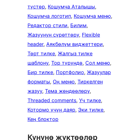
түстөр
, 
Кошумча Аталышы
, 
Кошумча логотип
, 
Кошумча меню
, 
Редактор стили
, 
Билим
, 
Жазуунун сүрөттөрү
, 
Flexible
header
, 
Аякбөлүм виджеттери
, 
Төрт тилке
, 
Жалгыз тилке
шаблону
, 
Тор түрүндө
, 
Сол меню
, 
Бир тилке
, 
Портфолио
, 
Жазуулар
форматы
, 
Оң меню
, 
Тиркелген
жазуу
, 
Тема жөндөөлөрү
, 
Threaded comments
, 
Үч тилке
, 
Котормо үчүн даяр
, 
Эки тилке
, 
Кең блоктор
Күнүнө жүктөөлөр