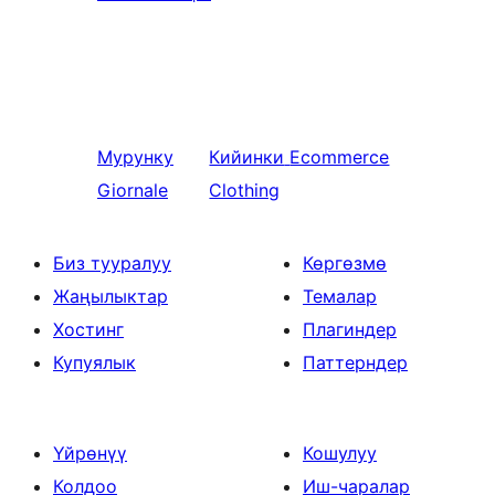
Мурунку
Кийинки
Ecommerce
Giornale
Clothing
Биз тууралуу
Көргөзмө
Жаңылыктар
Темалар
Хостинг
Плагиндер
Купуялык
Паттерндер
Үйрөнүү
Кошулуу
Колдоо
Иш-чаралар