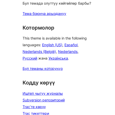
Бул темада олуттуу көйгөйлөр барбы?
Тема боюнча арыздануу
Котормолор
This theme is available in the following
languages:
English (US)
,
Español
,
Nederlands (België)
,
Nederlands
,
Русский
жана
Українська
.
Бул теманы которуңуз
Кодду көрүү
Иштеп чыгуу журналы
Subversion репозиторий
Trac’те көрүү
Trac тикеттери