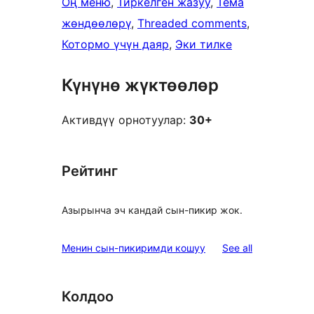
Оң меню
, 
Тиркелген жазуу
, 
Тема
жөндөөлөрү
, 
Threaded comments
, 
Котормо үчүн даяр
, 
Эки тилке
Күнүнө жүктөөлөр
Активдүү орнотуулар:
30+
Рейтинг
Азырынча эч кандай сын-пикир жок.
reviews
Менин сын-пикиримди кошуу
See all
Колдоо