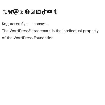
Visit our X (formerly Twitter) account
Visit our Bluesky account
Биздин Mastodon түрмөгүбүзгө баш багыңыз
Visit our Threads account
Биздин Facebook баракчабызга кириңиз
Биздин Instagram баракчабызга баш багыңыз
Биздин LinkedIn баракчабызга баш багыңыз
Visit our TikTok account
Visit our YouTube channel
Visit our Tumblr account
Код деген бул — поэзия.
The WordPress® trademark is the intellectual property
of the WordPress Foundation.