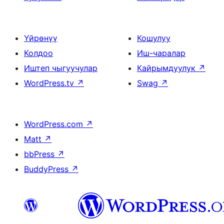
Үйрөнүү
Кошулуу
Колдоо
Иш-чаралар
Иштеп чыгуучулар
Кайрымдуулук
↗
WordPress.tv
↗
Swag
↗
WordPress.com
↗
Matt
↗
bbPress
↗
BuddyPress
↗