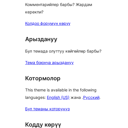
Комментарийлер барбы? Жардам
керекпи?
Колдоо форумун көрүү
Арыздануу
Бул темада олуттуу көйгөйлөр барбы?
Тема боюнча арыздануу
Котормолор
This theme is available in the following
languages:
English (US)
жана .
Русский
.
Бул теманы которуңуз
Кодду көрүү