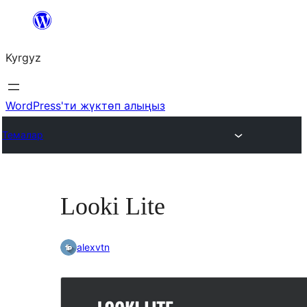
Мазмунга
өтүү
Kyrgyz
WordPress'ти жүктөп алыңыз
Темалар
Looki Lite
alexvtn