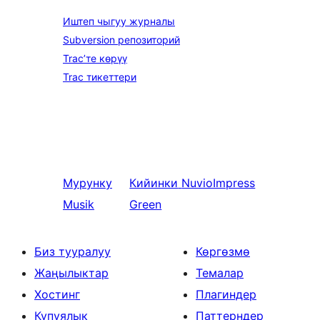
Иштеп чыгуу журналы
Subversion репозиторий
Trac’те көрүү
Trac тикеттери
Мурунку
Кийинки
NuvioImpress
Musik
Green
Биз тууралуу
Көргөзмө
Жаңылыктар
Темалар
Хостинг
Плагиндер
Купуялык
Паттерндер