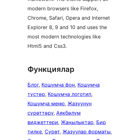
modern browsers like Firefox,
Chrome, Safari, Opera and Internet
Explorer 8, 9 and 10 and uses the
most modern technologies like
Html5 and Css3.
Функциялар
Блог
, 
Кошумча фон
, 
Кошумча
түстөр
, 
Кошумча логотип
, 
Кошумча меню
, 
Жазуунун
сүрөттөрү
, 
Аякбөлүм
виджеттери
, 
Жаңылыктар
, 
Бир
тилке
, 
Сүрөт
, 
Жазуулар форматы
, 