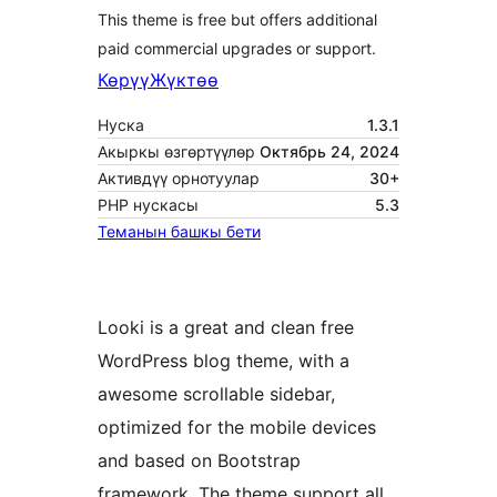
This theme is free but offers additional
paid commercial upgrades or support.
Көрүү
Жүктөө
Нуска
1.3.1
Акыркы өзгөртүүлөр
Октябрь 24, 2024
Активдүү орнотуулар
30+
PHP нускасы
5.3
Теманын башкы бети
Looki is a great and clean free
WordPress blog theme, with a
awesome scrollable sidebar,
optimized for the mobile devices
and based on Bootstrap
framework. The theme support all