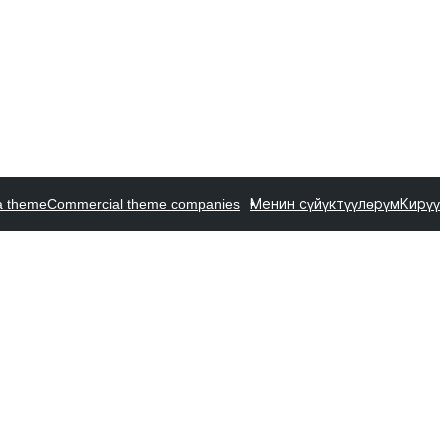
a theme
Commercial theme companies
Менин сүйүктүүлөрүм
Кирүү