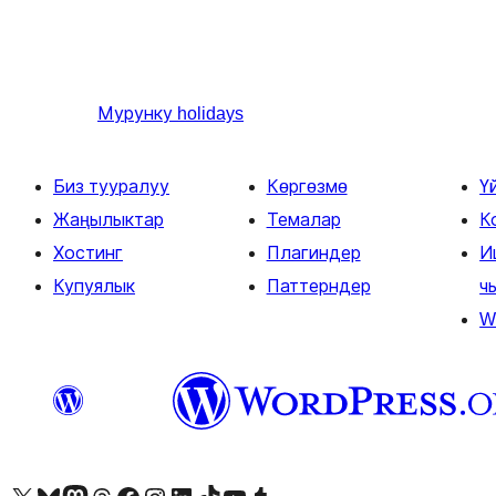
Мурунку
holidays
Биз тууралуу
Көргөзмө
Ү
Жаңылыктар
Темалар
К
Хостинг
Плагиндер
И
Купуялык
Паттерндер
ч
W