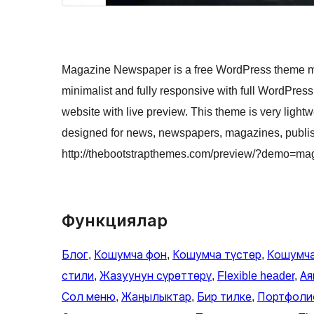
Magazine Newspaper is a free WordPress theme m
minimalist and fully responsive with full WordPress
website with live preview. This theme is very ligh
designed for news, newspapers, magazines, publish
http://thebootstrapthemes.com/preview/?demo=m
Функциялар
Блог
, 
Кошумча фон
, 
Кошумча түстөр
, 
Кошумч
стили
, 
Жазуунун сүрөттөрү
, 
Flexible header
, 
Ая
Сол меню
, 
Жаңылыктар
, 
Бир тилке
, 
Портфоли