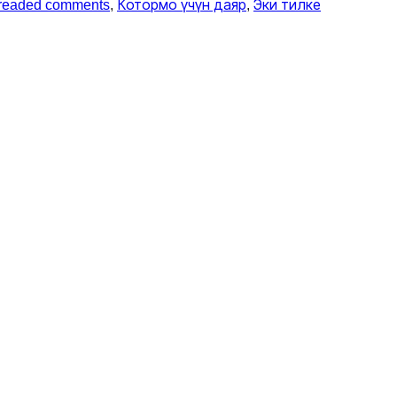
readed comments
, 
Котормо үчүн даяр
, 
Эки тилке