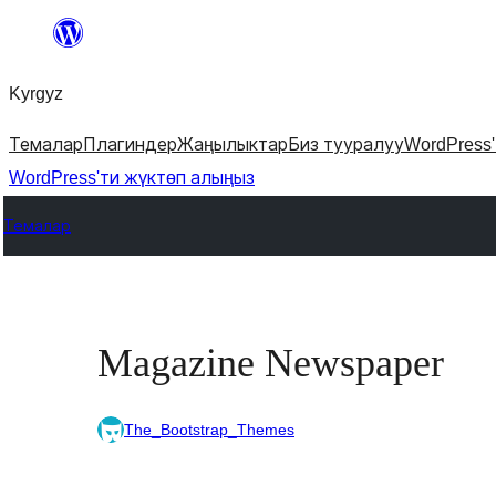
Мазмунга
өтүү
Kyrgyz
Темалар
Плагиндер
Жаңылыктар
Биз тууралуу
WordPress
WordPress'ти жүктөп алыңыз
Темалар
Magazine Newspaper
The_Bootstrap_Themes