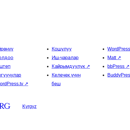
йрөнүү
Кошулуу
WordPres
олдоо
Иш-чаралар
Matt
↗
штеп
Кайрымдуулук
↗
bbPress
↗
ыгуучулар
Келечек үчүн
BuddyPre
ordPress.tv
↗
беш
Kyrgyz