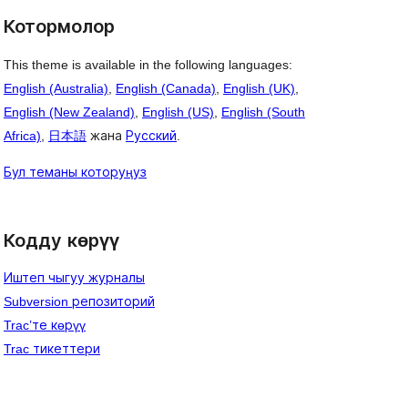
Котормолор
This theme is available in the following languages:
English (Australia)
,
English (Canada)
,
English (UK)
,
English (New Zealand)
,
English (US)
,
English (South
Africa)
,
日本語
жана
Русский
.
Бул теманы которуңуз
Кодду көрүү
Иштеп чыгуу журналы
Subversion репозиторий
Trac’те көрүү
Trac тикеттери