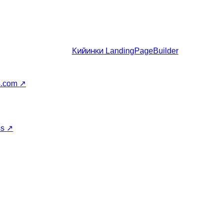
Кийинки
LandingPageBuilder
s.com
↗
ss
↗