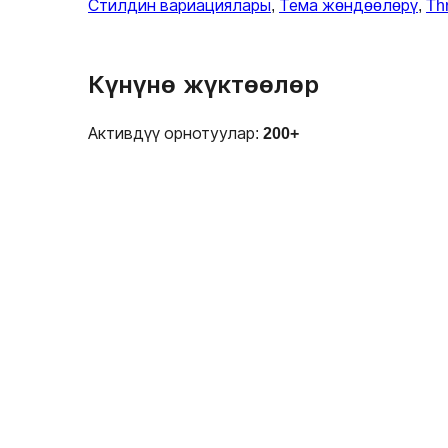
Стилдин вариациялары
, 
Тема жөндөөлөрү
, 
Th
Күнүнө жүктөөлөр
Активдүү орнотуулар:
200+