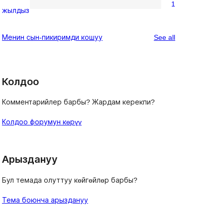
1
star
1
жылдыз
reviews
1-
star
reviews
Менин сын-пикиримди кошуу
See all
review
Колдоо
Комментарийлер барбы? Жардам керекпи?
Колдоо форумун көрүү
Арыздануу
Бул темада олуттуу көйгөйлөр барбы?
Тема боюнча арыздануу