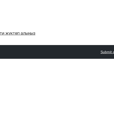
'ти жүктөп алыңыз
Submit 