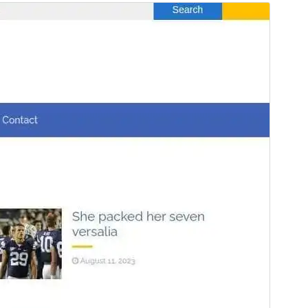
Көрүү
Жүктөө
Нуска
4.4.0
Акыркы өзгөртүүлөр
Июнь 23, 2026
Активдүү орнотуулар
200+
PHP нускасы
7.4
Теманын башкы бети