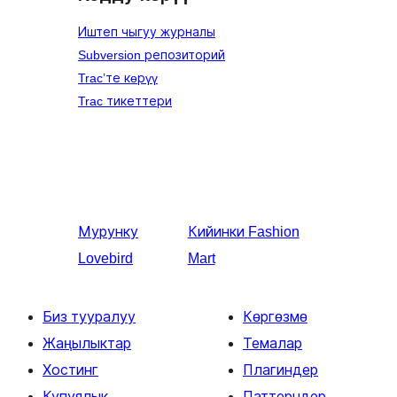
Иштеп чыгуу журналы
Subversion репозиторий
Trac’те көрүү
Trac тикеттери
Мурунку
Кийинки
Fashion
Lovebird
Mart
Биз тууралуу
Көргөзмө
Жаңылыктар
Темалар
Хостинг
Плагиндер
Купуялык
Паттерндер