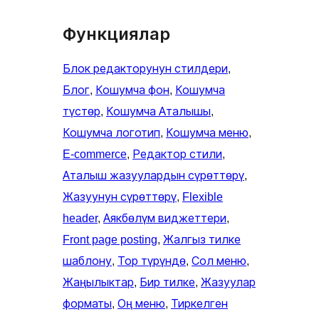
Функциялар
Блок редакторунун стилдери
, 
Блог
, 
Кошумча фон
, 
Кошумча
түстөр
, 
Кошумча Аталышы
, 
Кошумча логотип
, 
Кошумча меню
, 
E-commerce
, 
Редактор стили
, 
Аталыш жазуулардын сүрөттөрү
, 
Жазуунун сүрөттөрү
, 
Flexible
header
, 
Аякбөлүм виджеттери
, 
Front page posting
, 
Жалгыз тилке
шаблону
, 
Тор түрүндө
, 
Сол меню
, 
Жаңылыктар
, 
Бир тилке
, 
Жазуулар
форматы
, 
Оң меню
, 
Тиркелген