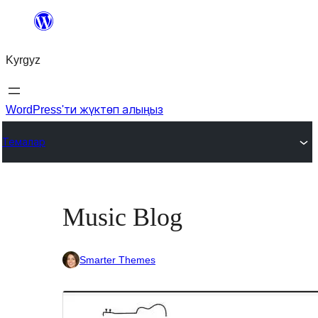
Мазмунга
өтүү
Kyrgyz
WordPress'ти жүктөп алыңыз
Темалар
Music Blog
Smarter Themes