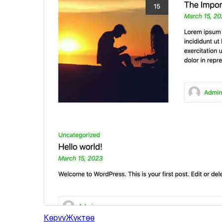
Көрүү
Жүктөө