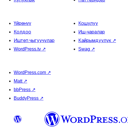
Үйрөнүү
Кошулуу
Колдоо
Иш-чаралар
Иштеп чыгуучулар
Кайрымдуулук
↗
WordPress.tv
↗
Swag
↗
WordPress.com
↗
Matt
↗
bbPress
↗
BuddyPress
↗