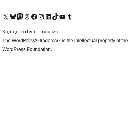
Visit our X (formerly Twitter) account
Visit our Bluesky account
Биздин Mastodon түрмөгүбүзгө баш багыңыз
Visit our Threads account
Биздин Facebook баракчабызга кириңиз
Биздин Instagram баракчабызга баш багыңыз
Биздин LinkedIn баракчабызга баш багыңыз
Visit our TikTok account
Visit our YouTube channel
Visit our Tumblr account
Код деген бул — поэзия.
The WordPress® trademark is the intellectual property of the
WordPress Foundation.