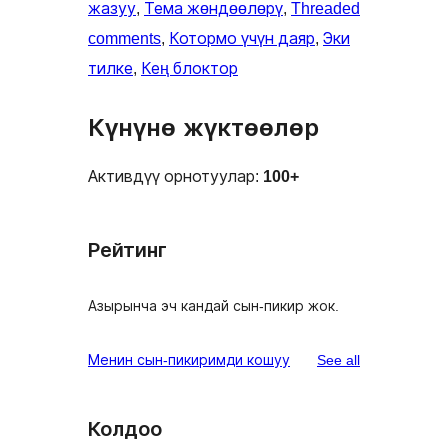
жазуу
, 
Тема жөндөөлөрү
, 
Threaded
comments
, 
Котормо үчүн даяр
, 
Эки
тилке
, 
Кең блоктор
Күнүнө жүктөөлөр
Активдүү орнотуулар:
100+
Рейтинг
Азырынча эч кандай сын-пикир жок.
reviews
Менин сын-пикиримди кошуу
See all
Колдоо