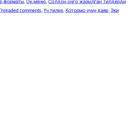
р форматы
, 
Оң меню
, 
Солдон оңго жазылган Тилдерди
Threaded comments
, 
Үч тилке
, 
Котормо үчүн даяр
, 
Эки