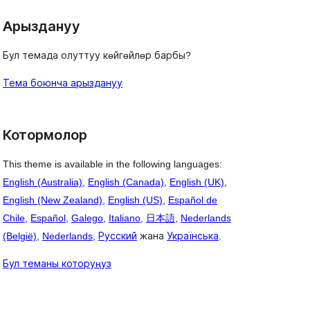
Арыздануу
Бул темада олуттуу көйгөйлөр барбы?
Тема боюнча арыздануу
Котормолор
This theme is available in the following languages:
English (Australia)
,
English (Canada)
,
English (UK)
,
English (New Zealand)
,
English (US)
,
Español de
Chile
,
Español
,
Galego
,
Italiano
,
日本語
,
Nederlands
(België)
,
Nederlands
,
Русский
жана
Українська
.
Бул теманы которуңуз