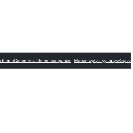
a theme
Commercial theme companies
Менин сүйүктүүлөрүм
Кирүү