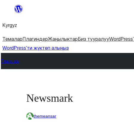
Мазмунга
өтүү
Kyrgyz
Темалар
Плагиндер
Жаңылыктар
Биз тууралуу
WordPress
WordPress'ти жүктөп алыңыз
Темалар
Newsmark
themeansar