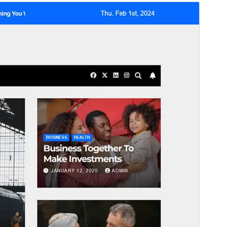
Көрүү
Жүктөө
Бул
Newsup
үчүн кичи-темасы.
Нуска
0.6
Акыркы өзгөртүүлөр
Июнь 25, 2026
Активдүү орнотуулар
700+
WordPress нускасы
6.7
PHP нускасы
7.4
Теманын башкы бети