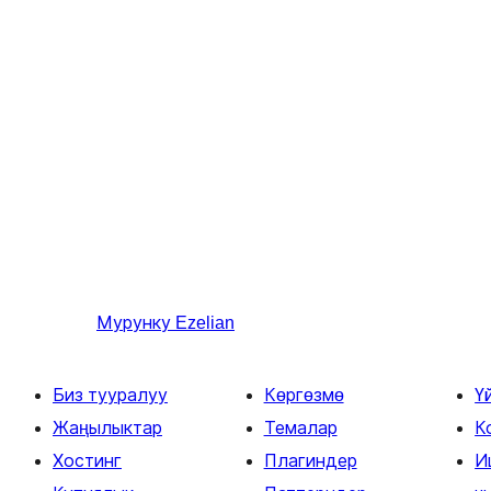
Мурунку
Ezelian
Биз тууралуу
Көргөзмө
Ү
Жаңылыктар
Темалар
К
Хостинг
Плагиндер
И