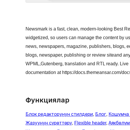
Newsmark is a fast, clean, modern-looking Best 
widgetized, so users can manage the content by us
news, newspapers, magazine, publishers, blogs, e
blogs, newspaper, publishing or review siteand an
WPML,Gutenberg, translation and RTL ready. Live
documentation at https://docs.themeansar.com/do
Функциялар
Блок редакторунун стилдери
, 
Блог
, 
Кошумча
Жазуунун сүрөттөрү
, 
Flexible header
, 
Аякбөлүм