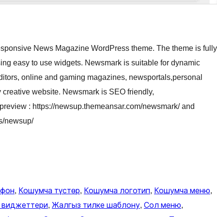
Responsive News Magazine WordPress theme. The theme is fully
ing easy to use widgets. Newsmark is suitable for dynamic
ditors, online and gaming magazines, newsportals,personal
y creative website. Newsmark is SEO friendly,
 preview : https://newsup.themeansar.com/newsmark/ and
cs/newsup/
 фон
, 
Кошумча түстөр
, 
Кошумча логотип
, 
Кошумча меню
, 
 виджеттери
, 
Жалгыз тилке шаблону
, 
Сол меню
, 