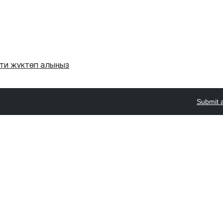
'ти жүктөп алыңыз
Submit 