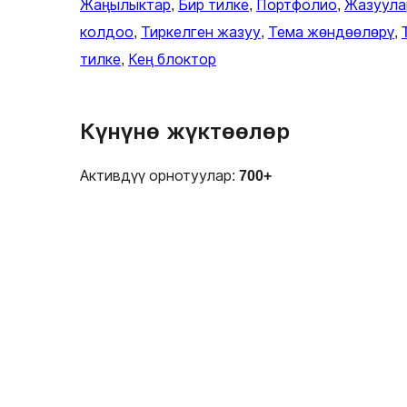
Жаңылыктар
, 
Бир тилке
, 
Портфолио
, 
Жазуула
колдоо
, 
Тиркелген жазуу
, 
Тема жөндөөлөрү
, 
тилке
, 
Кең блоктор
Күнүнө жүктөөлөр
Активдүү орнотуулар:
700+