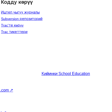
Кодду көрүү
Иштеп чыгуу журналы
Subversion репозиторий
Trac’те көрүү
Trac тикеттери
Кийинки
School Education
s.com
↗