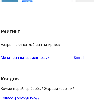
Рейтинг
Азырынча эч кандай сын-пикир жок.
reviews
Менин сын-пикиримди кошуу
See all
Колдоо
Комментарийлер барбы? Жардам керекпи?
Колдоо форумун көрүү