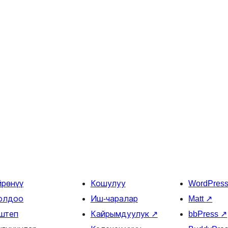
йрөнүү
Кошулуу
WordPres
олдоо
Иш-чаралар
Matt
↗
штеп
Кайрымдуулук
↗
bbPress
↗