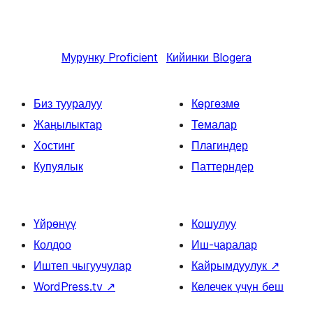
Мурунку
Proficient
Кийинки
Blogera
Биз тууралуу
Көргөзмө
Жаңылыктар
Темалар
Хостинг
Плагиндер
Купуялык
Паттерндер
Үйрөнүү
Кошулуу
Колдоо
Иш-чаралар
Иштеп чыгуучулар
Кайрымдуулук
↗
WordPress.tv
↗
Келечек үчүн беш