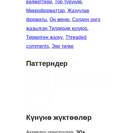
виджеттери
, 
Тор түрүндө
, 
Микроформаттар
, 
Жазуулар
форматы
, 
Оң меню
, 
Солдон оңго
жазылган Тилдерди колдоо
, 
Тиркелген жазуу
, 
Threaded
comments
, 
Эки тилке
Паттерндер
Күнүнө жүктөөлөр
Активдүү орнотуулар:
30+