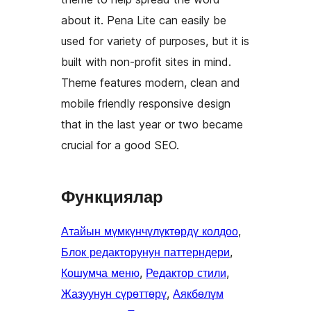
about it. Pena Lite can easily be
used for variety of purposes, but it is
built with non-profit sites in mind.
Theme features modern, clean and
mobile friendly responsive design
that in the last year or two became
crucial for a good SEO.
Функциялар
Атайын мүмкүнчүлүктөрдү колдоо
, 
Блок редакторунун паттерндери
, 
Кошумча меню
, 
Редактор стили
, 
Жазуунун сүрөттөрү
, 
Аякбөлүм