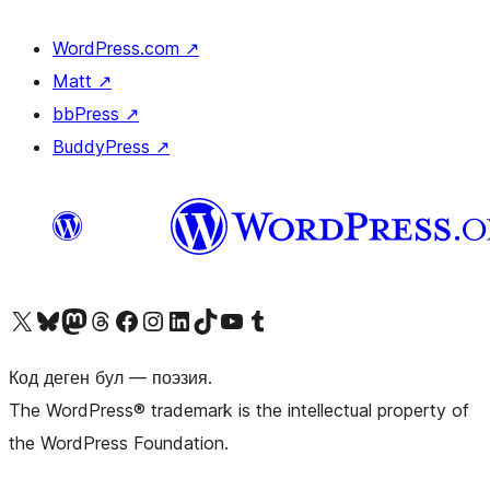
WordPress.com
↗
Matt
↗
bbPress
↗
BuddyPress
↗
Visit our X (formerly Twitter) account
Visit our Bluesky account
Биздин Mastodon түрмөгүбүзгө баш багыңыз
Visit our Threads account
Биздин Facebook баракчабызга кириңиз
Биздин Instagram баракчабызга баш багыңыз
Биздин LinkedIn баракчабызга баш багыңыз
Visit our TikTok account
Visit our YouTube channel
Visit our Tumblr account
Код деген бул — поэзия.
The WordPress® trademark is the intellectual property of
the WordPress Foundation.