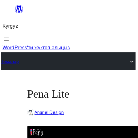
Мазмунга
өтүү
Kyrgyz
WordPress'ти жүктөп алыңыз
Темалар
Pena Lite
Anariel Design