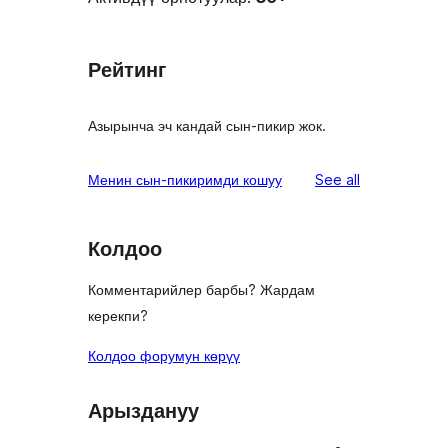
Рейтинг
Азырынча эч кандай сын-пикир жок.
reviews
Менин сын-пикиримди кошуу
See all
Колдоо
Комментарийлер барбы? Жардам
керекпи?
Колдоо форумун көрүү
Арыздануу