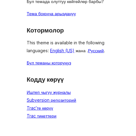
Бул темада олуттуу көйгөйлөр барбы?
Тема боюнча арыздануу
Котормолор
This theme is available in the following
languages:
English (US)
жана .
Русский
.
Бул теманы которуңуз
Кодду көрүү
Иштеп чыгуу журналы
Subversion репозиторий
Trac’те көрүү
Trac тикеттери