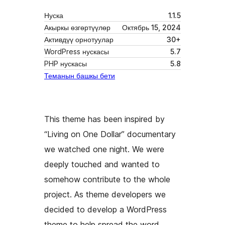
Нуска
1.1.5
Акыркы өзгөртүүлөр
Октябрь 15, 2024
Активдүү орнотуулар
30+
WordPress нускасы
5.7
PHP нускасы
5.8
Теманын башкы бети
This theme has been inspired by
“Living on One Dollar” documentary
we watched one night. We were
deeply touched and wanted to
somehow contribute to the whole
project. As theme developers we
decided to develop a WordPress
theme to help spread the word