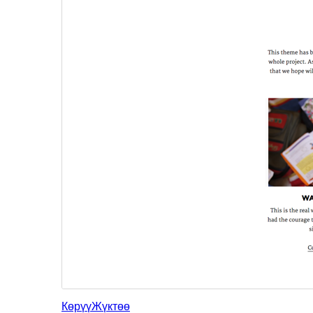
Көрүү
Жүктөө