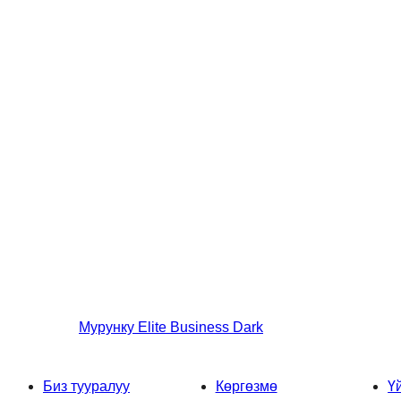
Мурунку
Elite Business Dark
Биз тууралуу
Көргөзмө
Ү