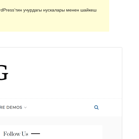
rdPress’тин учурдагы нускалары менен шайкеш
Көрүү
Жүктөө
Бул
Polite
үчүн кичи-темасы.
Нуска
1.0.1
Акыркы өзгөртүүлөр
Апрель 12, 2021
Активдүү орнотуулар
200+
PHP нускасы
5.2
Теманын башкы бети