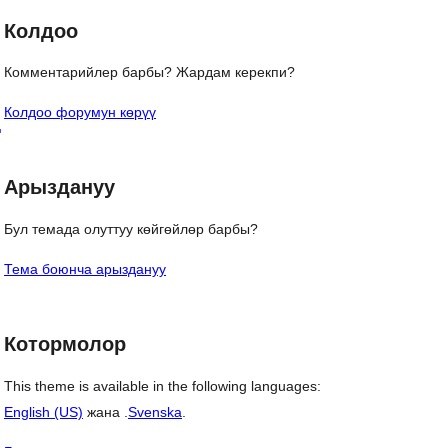
Колдоо
Комментарийлер барбы? Жардам керекпи?
 
Колдоо форумун көрүү
ң
Арыздануу
Бул темада олуттуу көйгөйлөр барбы?
Тема боюнча арыздануу
Котормолор
This theme is available in the following languages:
English (US)
жана .
Svenska
.