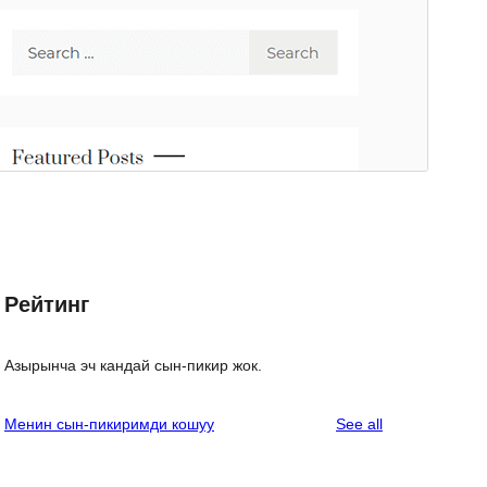
Рейтинг
Азырынча эч кандай сын-пикир жок.
reviews
Менин сын-пикиримди кошуу
See all