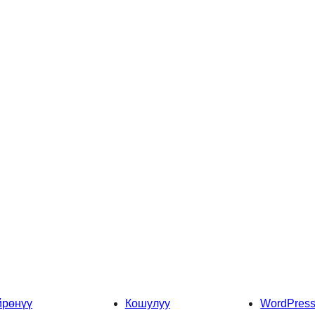
йрөнүү
Кошулуу
WordPres