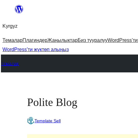
Мазмунга
өтүү
Kyrgyz
Темалар
Плагиндер
Жаңылыктар
Биз тууралуу
WordPress'т
WordPress'ти жүктөп алыңыз
Темалар
Polite Blog
Template Sell