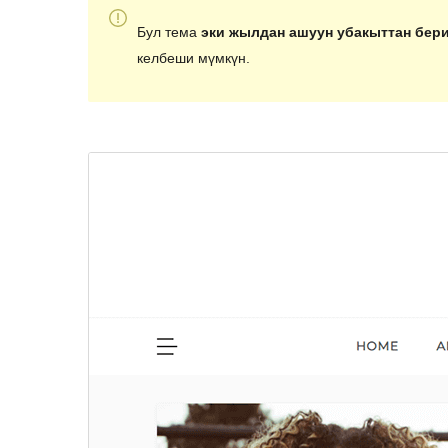
Бул тема
эки жылдан ашуун убакыттан бер
келбеши мүмкүн.