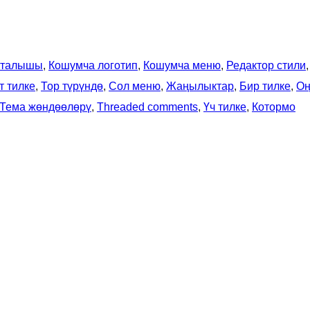
Аталышы
, 
Кошумча логотип
, 
Кошумча меню
, 
Редактор стили
,
т тилке
, 
Тор түрүндө
, 
Сол меню
, 
Жаңылыктар
, 
Бир тилке
, 
О
Тема жөндөөлөрү
, 
Threaded comments
, 
Үч тилке
, 
Котормо