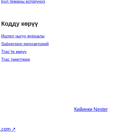
Бул теманы которуңуз
Кодду көрүү
Иштеп чыгуу журналы
Subversion репозиторий
Trac’те көрүү
Trac тикеттери
Кийинки
Nexter
s.com
↗