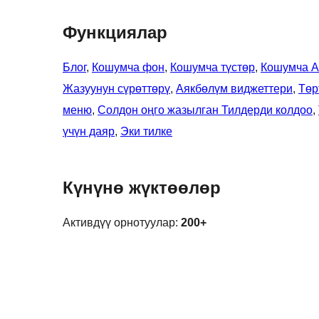
Функциялар
Блог
, 
Кошумча фон
, 
Кошумча түстөр
, 
Кошумча 
Жазуунун сүрөттөрү
, 
Аякбөлүм виджеттери
, 
Төр
меню
, 
Солдон оңго жазылган Тилдерди колдоо
, 
үчүн даяр
, 
Эки тилке
Күнүнө жүктөөлөр
Активдүү орнотуулар:
200+