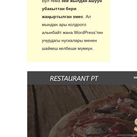
Бул тема
эки жылдан ашуун
убакыттан бери
жаңыртылган эмес
. Ал
мындан ары колдоого
алынбайт жана WordPress’тин
учурдагы нускалары менен
шайкеш келбеши мүмкүн.