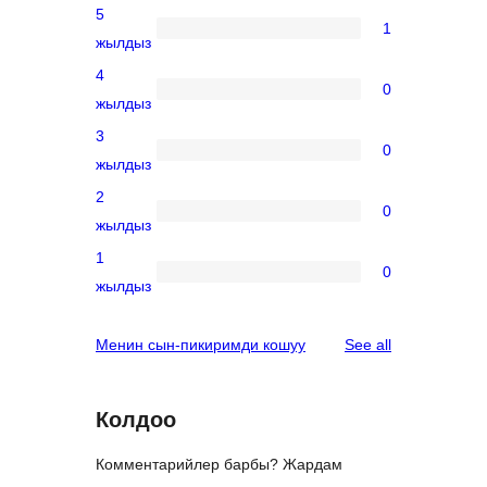
5
1
1
жылдыз
5-
4
0
star
0
жылдыз
review
4-
3
0
star
0
жылдыз
reviews
3-
2
0
star
0
жылдыз
reviews
2-
1
0
star
0
жылдыз
reviews
1-
star
reviews
Менин сын-пикиримди кошуу
See all
reviews
Колдоо
Комментарийлер барбы? Жардам