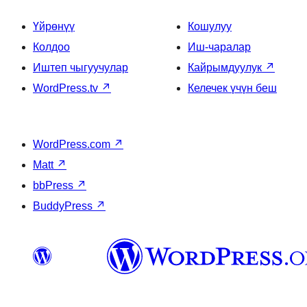
Үйрөнүү
Кошулуу
Колдоо
Иш-чаралар
Иштеп чыгуучулар
Кайрымдуулук
↗
WordPress.tv
↗
Келечек үчүн беш
WordPress.com
↗
Matt
↗
bbPress
↗
BuddyPress
↗