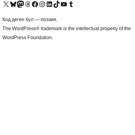
Visit our X (formerly Twitter) account
Visit our Bluesky account
Биздин Mastodon түрмөгүбүзгө баш багыңыз
Visit our Threads account
Биздин Facebook баракчабызга кириңиз
Биздин Instagram баракчабызга баш багыңыз
Биздин LinkedIn баракчабызга баш багыңыз
Visit our TikTok account
Visit our YouTube channel
Visit our Tumblr account
Код деген бул — поэзия.
The WordPress® trademark is the intellectual property of the
WordPress Foundation.