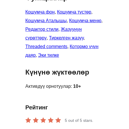
Кошумча фон
, 
Кошумча түстөр
, 
Кошумча Аталышы
, 
Кошумча меню
, 
Редактор стили
, 
Жазуунун
сүрөттөрү
, 
Тиркелген жазуу
, 
Threaded comments
, 
Котормо үчүн
даяр
, 
Эки тилке
Күнүнө жүктөөлөр
Активдүү орнотуулар:
10+
Рейтинг
5
out of 5 stars.