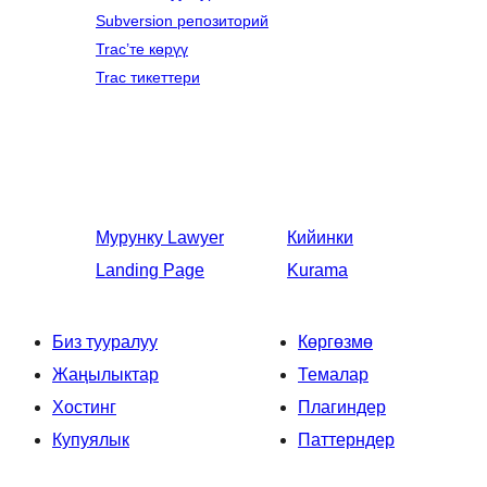
Subversion репозиторий
Trac’те көрүү
Trac тикеттери
Мурунку
Lawyer
Кийинки
Landing Page
Kurama
Биз тууралуу
Көргөзмө
Жаңылыктар
Темалар
Хостинг
Плагиндер
Купуялык
Паттерндер