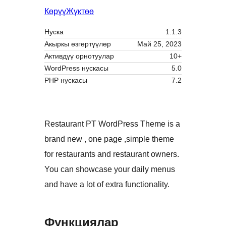
Көрүү
Жүктөө
Нуска
1.1.3
Акыркы өзгөртүүлөр
Май 25, 2023
Активдүү орнотуулар
10+
WordPress нускасы
5.0
PHP нускасы
7.2
Restaurant PT WordPress Theme is a
brand new , one page ,simple theme
for restaurants and restaurant owners.
You can showcase your daily menus
and have a lot of extra functionality.
Функциялар