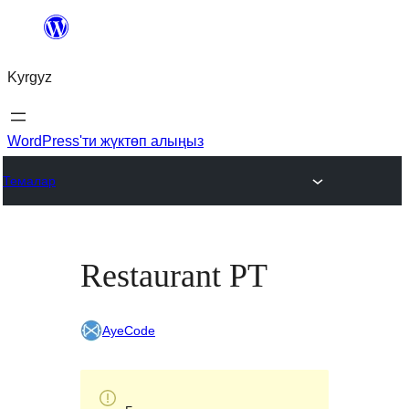
Мазмунга
өтүү
Kyrgyz
WordPress'ти жүктөп алыңыз
Темалар
Restaurant PT
AyeCode