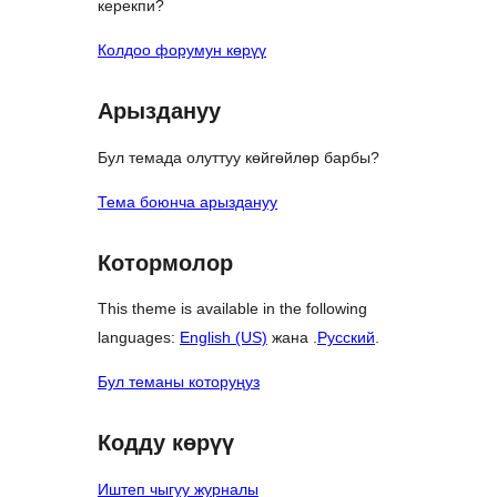
керекпи?
Колдоо форумун көрүү
Арыздануу
Бул темада олуттуу көйгөйлөр барбы?
Тема боюнча арыздануу
Котормолор
This theme is available in the following
languages:
English (US)
жана .
Русский
.
Бул теманы которуңуз
Кодду көрүү
Иштеп чыгуу журналы