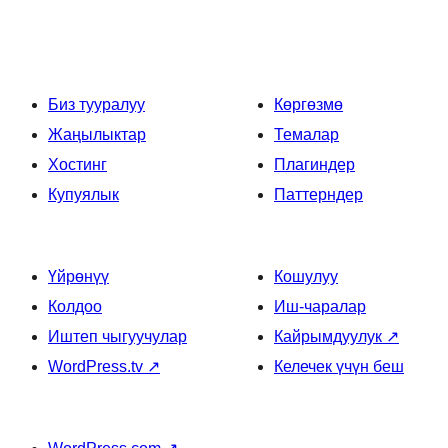
Биз тууралуу
Көргөзмө
Жаңылыктар
Темалар
Хостинг
Плагиндер
Купуялык
Паттерндер
Үйрөнүү
Кошулуу
Колдоо
Иш-чаралар
Иштеп чыгуучулар
Кайрымдуулук
↗
WordPress.tv
↗
Келечек үчүн беш