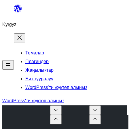
Мазмунга
өтүү
Kyrgyz
Темалар
Плагиндер
Жаңылыктар
Биз тууралуу
WordPress'ти жүктөп алыңыз
WordPress'ти жүктөп алыңыз