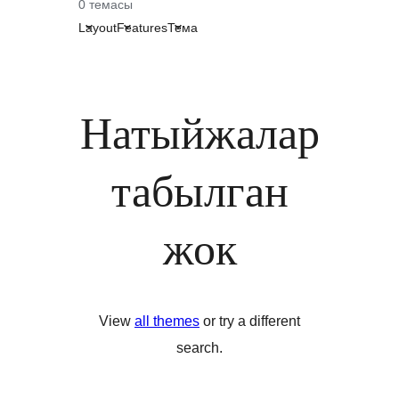
0 темасы
Layout
Features
Тема
Натыйжалар
табылган
жок
View
all themes
or try a different
search.