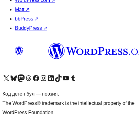
WordPress.com
↗
Matt
↗
bbPress
↗
BuddyPress
↗
Visit our X (formerly Twitter) account
Visit our Bluesky account
Биздин Mastodon түрмөгүбүзгө баш багыңыз
Visit our Threads account
Биздин Facebook баракчабызга кириңиз
Биздин Instagram баракчабызга баш багыңыз
Биздин LinkedIn баракчабызга баш багыңыз
Visit our TikTok account
Visit our YouTube channel
Visit our Tumblr account
Код деген бул — поэзия.
The WordPress® trademark is the intellectual property of the
WordPress Foundation.