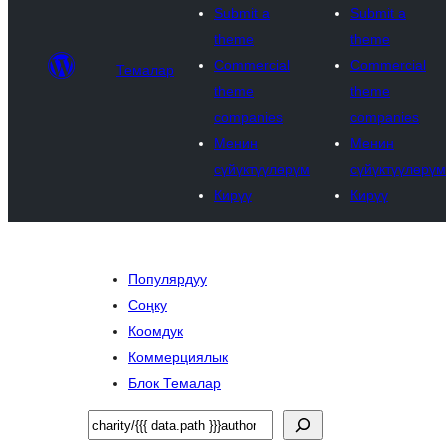
Submit a
Submit a
theme
theme
Commercial
Commercial
Темалар
theme
theme
companies
companies
Менин
Менин
сүйүктүүлөрүм
сүйүктүүлөрүм
Кирүү
Кирүү
Популярдуу
Соңку
Коомдук
Коммерциялык
Блок Темалар
Издөө