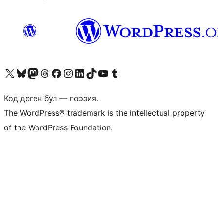
Visit our X (formerly Twitter) account
Visit our Bluesky account
Биздин Mastodon түрмөгүбүзгө баш багыңыз
Visit our Threads account
Биздин Facebook баракчабызга кириңиз
Биздин Instagram баракчабызга баш багыңыз
Биздин LinkedIn баракчабызга баш багыңыз
Visit our TikTok account
Visit our YouTube channel
Visit our Tumblr account
Код деген бул — поэзия.
The WordPress® trademark is the intellectual property
of the WordPress Foundation.