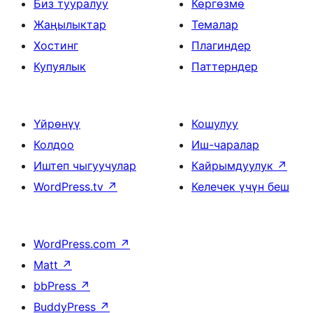
Биз тууралуу
Көргөзмө
Жаңылыктар
Темалар
Хостинг
Плагиндер
Купуялык
Паттерндер
Үйрөнүү
Кошулуу
Колдоо
Иш-чаралар
Иштеп чыгуучулар
Кайрымдуулук
↗
WordPress.tv
↗
Келечек үчүн беш
WordPress.com
↗
Matt
↗
bbPress
↗
BuddyPress
↗