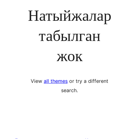
Натыйжалар
табылган
жок
View
all themes
or try a different
search.