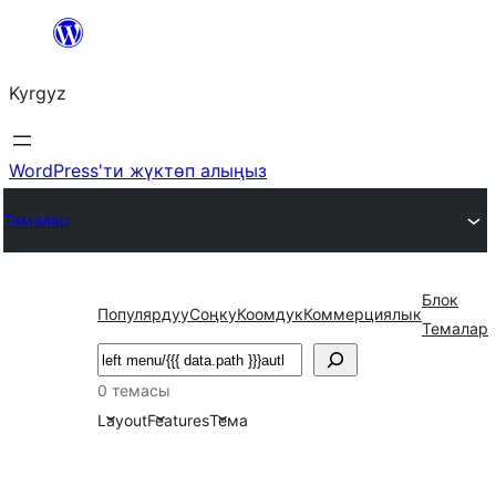
Мазмунга
өтүү
Kyrgyz
WordPress'ти жүктөп алыңыз
Темалар
Блок
Популярдуу
Соңку
Коомдук
Коммерциялык
Темалар
Издөө
0 темасы
Layout
Features
Тема