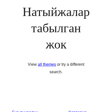
Натыйжалар
табылган
жок
View
all themes
or try a different
search.