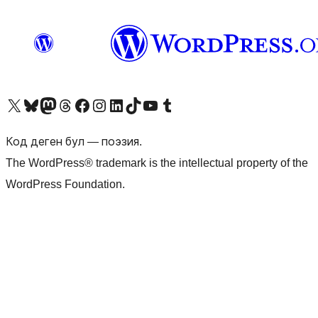
Visit our X (formerly Twitter) account
Visit our Bluesky account
Биздин Mastodon түрмөгүбүзгө баш багыңыз
Visit our Threads account
Биздин Facebook баракчабызга кириңиз
Биздин Instagram баракчабызга баш багыңыз
Биздин LinkedIn баракчабызга баш багыңыз
Visit our TikTok account
Visit our YouTube channel
Visit our Tumblr account
Код деген бул — поэзия.
The WordPress® trademark is the intellectual property of the
WordPress Foundation.