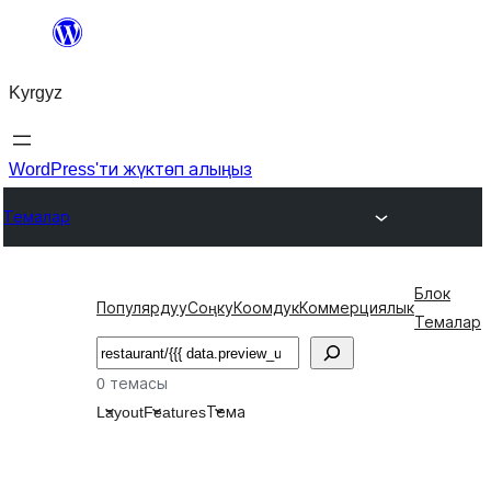
Мазмунга
өтүү
Kyrgyz
WordPress'ти жүктөп алыңыз
Темалар
Блок
Популярдуу
Соңку
Коомдук
Коммерциялык
Темалар
Издөө
0 темасы
Layout
Features
Тема