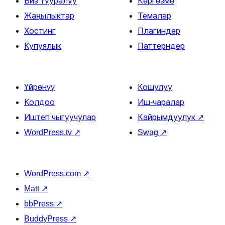
Биз тууралуу
Көргөзмө
Жаңылыктар
Темалар
Хостинг
Плагиндер
Купуялык
Паттерндер
Үйрөнүү
Кошулуу
Колдоо
Иш-чаралар
Иштеп чыгуучулар
Кайрымдуулук
↗
WordPress.tv
↗
Swag
↗
WordPress.com
↗
Matt
↗
bbPress
↗
BuddyPress
↗