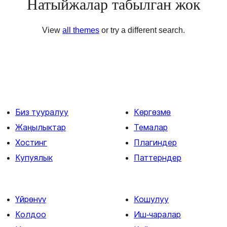
Натыйжалар табылган жок
View
all themes
or try a different search.
Биз тууралуу
Көргөзмө
Жаңылыктар
Темалар
Хостинг
Плагиндер
Купуялык
Паттерндер
Үйрөнүү
Кошулуу
Колдоо
Иш-чаралар