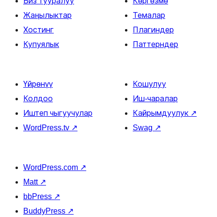
Биз тууралуу
Көргөзмө
Жаңылыктар
Темалар
Хостинг
Плагиндер
Купуялык
Паттерндер
Үйрөнүү
Кошулуу
Колдоо
Иш-чаралар
Иштеп чыгуучулар
Кайрымдуулук
↗
WordPress.tv
↗
Swag
↗
WordPress.com
↗
Matt
↗
bbPress
↗
BuddyPress
↗