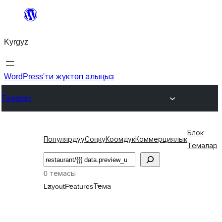
Мазмунга
өтүү
Kyrgyz
WordPress'ти жүктөп алыңыз
Темалар
Блок
Популярдуу
Соңку
Коомдук
Коммерциялык
Темалар
Издөө
0 темасы
Layout
Features
Тема