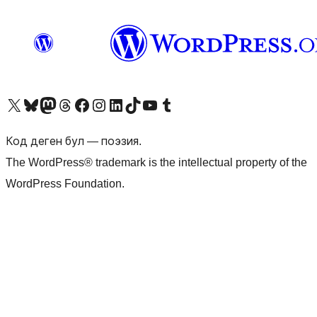
Visit our X (formerly Twitter) account
Visit our Bluesky account
Биздин Mastodon түрмөгүбүзгө баш багыңыз
Visit our Threads account
Биздин Facebook баракчабызга кириңиз
Биздин Instagram баракчабызга баш багыңыз
Биздин LinkedIn баракчабызга баш багыңыз
Visit our TikTok account
Visit our YouTube channel
Visit our Tumblr account
Код деген бул — поэзия.
The WordPress® trademark is the intellectual property of the
WordPress Foundation.