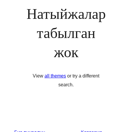
Натыйжалар
табылган
жок
View
all themes
or try a different
search.