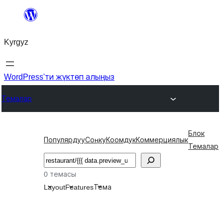
Мазмунга
өтүү
Kyrgyz
WordPress'ти жүктөп алыңыз
Темалар
Блок
Популярдуу
Соңку
Коомдук
Коммерциялык
Темалар
Издөө
0 темасы
Layout
Features
Тема