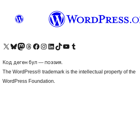
Visit our X (formerly Twitter) account
Visit our Bluesky account
Биздин Mastodon түрмөгүбүзгө баш багыңыз
Visit our Threads account
Биздин Facebook баракчабызга кириңиз
Биздин Instagram баракчабызга баш багыңыз
Биздин LinkedIn баракчабызга баш багыңыз
Visit our TikTok account
Visit our YouTube channel
Visit our Tumblr account
Код деген бул — поэзия.
The WordPress® trademark is the intellectual property of the
WordPress Foundation.