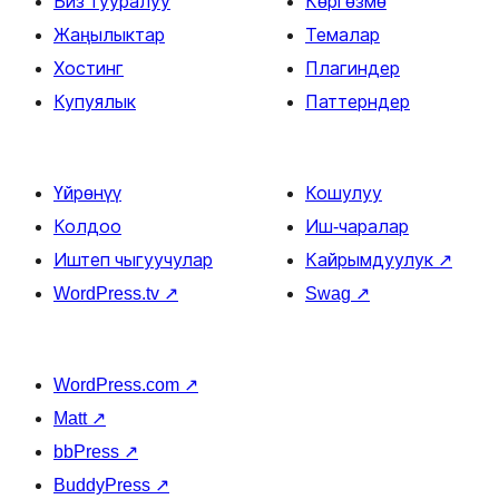
Биз тууралуу
Көргөзмө
Жаңылыктар
Темалар
Хостинг
Плагиндер
Купуялык
Паттерндер
Үйрөнүү
Кошулуу
Колдоо
Иш-чаралар
Иштеп чыгуучулар
Кайрымдуулук
↗
WordPress.tv
↗
Swag
↗
WordPress.com
↗
Matt
↗
bbPress
↗
BuddyPress
↗