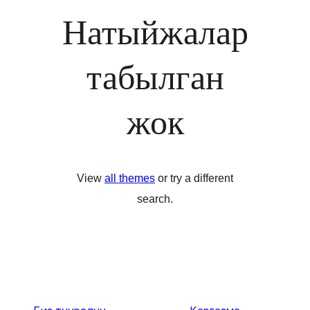
Натыйжалар
табылган
жок
View
all themes
or try a different
search.