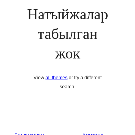
Натыйжалар
табылган
жок
View
all themes
or try a different
search.