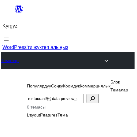
Мазмунга
өтүү
Kyrgyz
WordPress'ти жүктөп алыңыз
Темалар
Блок
Популярдуу
Соңку
Коомдук
Коммерциялык
Темалар
Издөө
0 темасы
Layout
Features
Тема