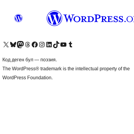
Visit our X (formerly Twitter) account
Visit our Bluesky account
Биздин Mastodon түрмөгүбүзгө баш багыңыз
Visit our Threads account
Биздин Facebook баракчабызга кириңиз
Биздин Instagram баракчабызга баш багыңыз
Биздин LinkedIn баракчабызга баш багыңыз
Visit our TikTok account
Visit our YouTube channel
Visit our Tumblr account
Код деген бул — поэзия.
The WordPress® trademark is the intellectual property of the
WordPress Foundation.