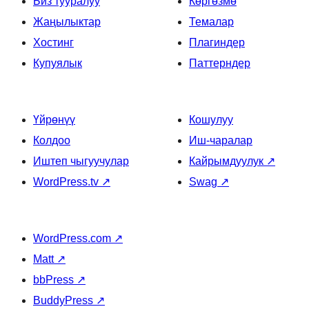
Биз тууралуу
Көргөзмө
Жаңылыктар
Темалар
Хостинг
Плагиндер
Купуялык
Паттерндер
Үйрөнүү
Кошулуу
Колдоо
Иш-чаралар
Иштеп чыгуучулар
Кайрымдуулук
↗
WordPress.tv
↗
Swag
↗
WordPress.com
↗
Matt
↗
bbPress
↗
BuddyPress
↗