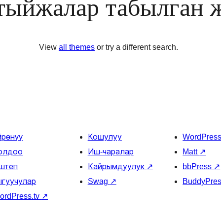
тыйжалар табылган 
View
all themes
or try a different search.
йрөнүү
Кошулуу
WordPres
олдоо
Иш-чаралар
Matt
↗
штеп
Кайрымдуулук
↗
bbPress
↗
ыгуучулар
Swag
↗
BuddyPre
ordPress.tv
↗