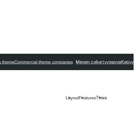
a theme
Commercial theme companies
Менин сүйүктүүлөрүм
Кирүү
Layout
Features
Тема