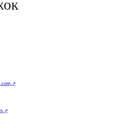
жок
s.com
↗
ss
↗