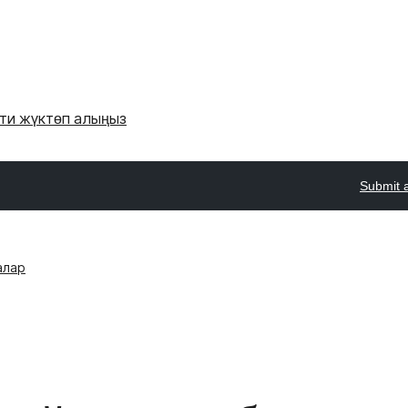
'ти жүктөп алыңыз
Submit 
алар