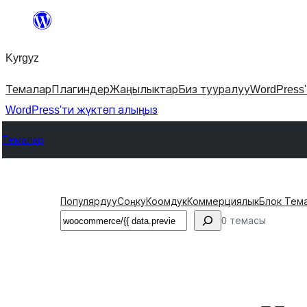
Мазмунга
өтүү
Kyrgyz
Темалар
Плагиндер
Жаңылыктар
Биз тууралуу
WordPress
WordPress'ти жүктөп алыңыз
Темалар
Популярдуу
Соңку
Коомдук
Коммерциялык
Блок Тем
Издөө
0 темасы