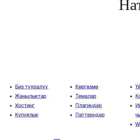
На
Биз тууралуу
Көргөзмө
Ү
Жаңылыктар
Темалар
К
Хостинг
Плагиндер
И
Купуялык
Паттерндер
ч
W