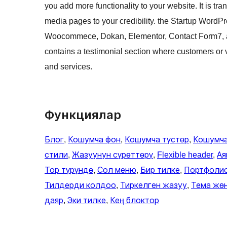
you add more functionality to your website. It is tr
media pages to your credibility. the Startup WordPr
Woocommece, Dokan, Elementor, Contact Form7, and e
contains a testimonial section where customers or 
and services.
Функциялар
Блог
, 
Кошумча фон
, 
Кошумча түстөр
, 
Кошумч
стили
, 
Жазуунун сүрөттөрү
, 
Flexible header
, 
Ая
Тор түрүндө
, 
Сол меню
, 
Бир тилке
, 
Портфоли
Тилдерди колдоо
, 
Тиркелген жазуу
, 
Тема жө
даяр
, 
Эки тилке
, 
Кең блоктор