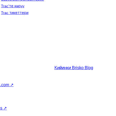
Trac’те көрүү
Trac тикеттери
Кийинки
Brisko Blog
s.com
↗
ss
↗