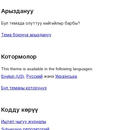
Арыздануу
Бул темада олуттуу көйгөйлөр барбы?
Тема боюнча арыздануу
Котормолор
This theme is available in the following languages:
English (US)
,
Русский
жана
Українська
.
Бул теманы которуңуз
Кодду көрүү
Иштеп чыгуу журналы
Subversion репозиторий