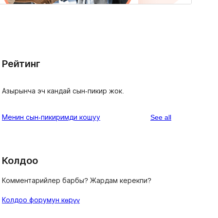
Рейтинг
Азырынча эч кандай сын-пикир жок.
reviews
Менин сын-пикиримди кошуу
See all
Колдоо
Комментарийлер барбы? Жардам керекпи?
Колдоо форумун көрүү