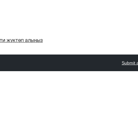
'ти жүктөп алыңыз
Submit 