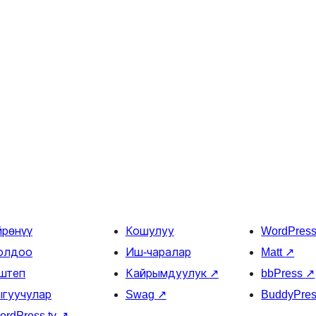
йрөнүү
Кошулуу
WordPres
олдоо
Иш-чаралар
Matt
↗
штеп
Кайрымдуулук
↗
bbPress
↗
ыгуучулар
Swag
↗
BuddyPre
ordPress.tv
↗