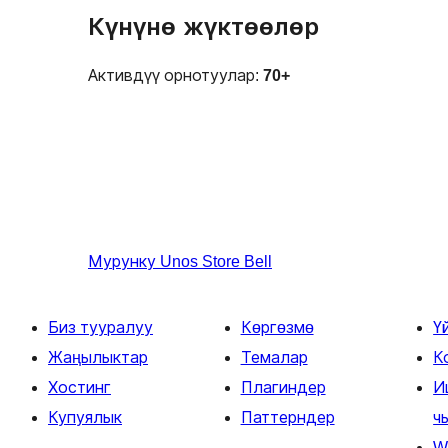
Күнүнө жүктөөлөр
Активдүү орнотуулар:
70+
Мурунку
Unos Store Bell
Биз тууралуу
Көргөзмө
Ү
Жаңылыктар
Темалар
К
Хостинг
Плагиндер
И
Купуялык
Паттерндер
ч
W