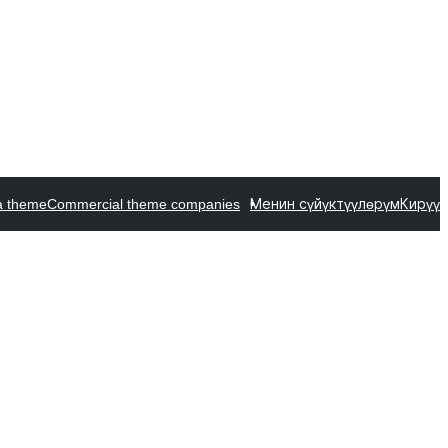
a theme
Commercial theme companies
Менин сүйүктүүлөрүм
Кирүү