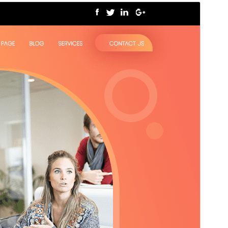
Көрүү
Жүктөө
Нуска
5.5.4
Акыркы өзгөртүүлөр
Июль 27, 2026
Активдүү орнотуулар
70+
WordPress нускасы
5.0
PHP нускасы
5.6
Теманын башкы бети