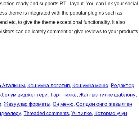
anslation-ready and supports RTL layout. You can link your social
ess theme is integrated with the popular plugins such as
tc, to give the theme exceptional functionality. It also
visitors can delicately comment or give reviews to your products
а Аталышы
, 
Кошумча логотип
, 
Кошумча меню
, 
Редактор
кбөлүм виджеттери
, 
Төрт тилке
, 
Жалгыз тилке шаблону
, 
о
, 
Жазуулар форматы
, 
Оң меню
, 
Солдон оңго жазылган
ндөөлөрү
, 
Threaded comments
, 
Үч тилке
, 
Котормо үчүн