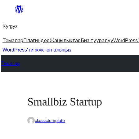
Мазмунга
өтүү
Kyrgyz
Темалар
Плагиндер
Жаңылыктар
Биз тууралуу
WordPress
WordPress'ти жүктөп алыңыз
Темалар
Smallbiz Startup
classictemplate