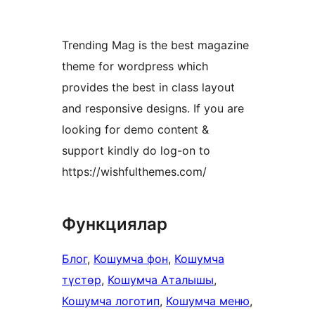
Trending Mag is the best magazine
theme for wordpress which
provides the best in class layout
and responsive designs. If you are
looking for demo content &
support kindly do log-on to
https://wishfulthemes.com/
Функциялар
Блог
, 
Кошумча фон
, 
Кошумча
түстөр
, 
Кошумча Аталышы
, 
Кошумча логотип
, 
Кошумча меню
, 