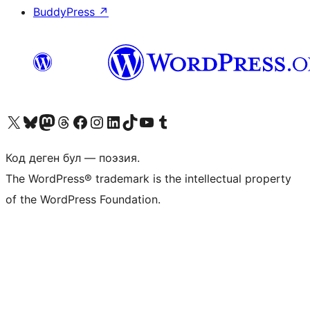
BuddyPress
↗
Visit our X (formerly Twitter) account
Visit our Bluesky account
Биздин Mastodon түрмөгүбүзгө баш багыңыз
Visit our Threads account
Биздин Facebook баракчабызга кириңиз
Биздин Instagram баракчабызга баш багыңыз
Биздин LinkedIn баракчабызга баш багыңыз
Visit our TikTok account
Visit our YouTube channel
Visit our Tumblr account
Код деген бул — поэзия.
The WordPress® trademark is the intellectual property
of the WordPress Foundation.