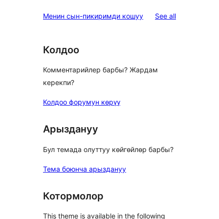
reviews
Менин сын-пикиримди кошуу
See all
Колдоо
Комментарийлер барбы? Жардам
керекпи?
Колдоо форумун көрүү
Арыздануу
Бул темада олуттуу көйгөйлөр барбы?
Тема боюнча арыздануу
Котормолор
This theme is available in the following