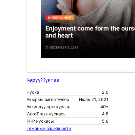
Көрүү
Жүктөө
Нуска
2.0
Акыркы өзгөртүүлөр
Июль 21, 2021
Активдүү орнотуулар
40+
WordPress нускасы
4.8
PHP нускасы
5.6
Теманын башкы бети