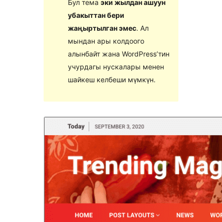
Бул тема
эки жылдан ашуун
убакыттан бери
жаңыртылган эмес
. Ал
мындан ары колдоого
алынбайт жана WordPress’тин
учурдагы нускалары менен
шайкеш келбеши мүмкүн.