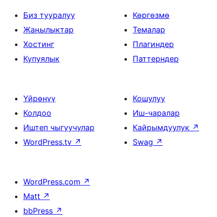
Биз тууралуу
Көргөзмө
Жаңылыктар
Темалар
Хостинг
Плагиндер
Купуялык
Паттерндер
Үйрөнүү
Кошулуу
Колдоо
Иш-чаралар
Иштеп чыгуучулар
Кайрымдуулук
↗
WordPress.tv
↗
Swag
↗
WordPress.com
↗
Matt
↗
bbPress
↗