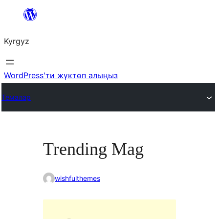
Мазмунга
өтүү
Kyrgyz
WordPress'ти жүктөп алыңыз
Темалар
Trending Mag
wishfulthemes