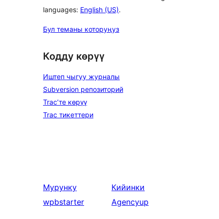
languages:
English (US)
.
Бул теманы которуңуз
Кодду көрүү
Иштеп чыгуу журналы
Subversion репозиторий
Trac’те көрүү
Trac тикеттери
Мурунку
Кийинки
wpbstarter
Agencyup