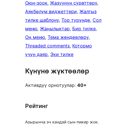
Оюн-зоок
, 
Жазуунун сүрөттөрү
, 
Аякбөлүм виджеттери
, 
Жалгыз
тилке шаблону
, 
Тор түрүндө
, 
Сол
меню
, 
Жаңылыктар
, 
Бир тилке
, 
Оң меню
, 
Тема жөндөөлөрү
, 
Threaded comments
, 
Котормо
үчүн даяр
, 
Эки тилке
Күнүнө жүктөөлөр
Активдүү орнотуулар:
40+
Рейтинг
Азырынча эч кандай сын-пикир жок.