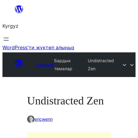
Мазмунга
өтүү
Kyrgyz
WordPress'ти жүктөп алыңыз
Бардык
Undistracted
Темалар
темалар
Zen
Undistracted Zen
ericwenn