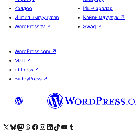
Колдоо
Иш-чаралар
Иштеп чыгуучулар
Кайрымдуулук
↗
WordPress.tv
↗
Swag
↗
WordPress.com
↗
Matt
↗
bbPress
↗
BuddyPress
↗
Visit our X (formerly Twitter) account
Visit our Bluesky account
Биздин Mastodon түрмөгүбүзгө баш багыңыз
Visit our Threads account
Биздин Facebook баракчабызга кириңиз
Биздин Instagram баракчабызга баш багыңыз
Биздин LinkedIn баракчабызга баш багыңыз
Visit our TikTok account
Visit our YouTube channel
Visit our Tumblr account