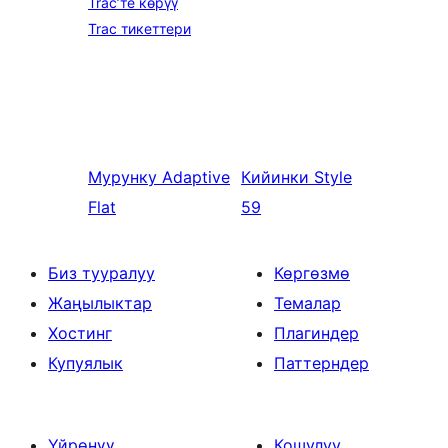
Trac’те көрүү
Trac тикеттери
Мурунку
Adaptive
Кийинки
Style
Flat
59
Биз тууралуу
Көргөзмө
Жаңылыктар
Темалар
Хостинг
Плагиндер
Купуялык
Паттерндер
Үйрөнүү
Кошулуу