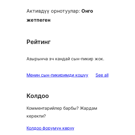
Активдүү орнотуулар:
Онго
жетпеген
Рейтинг
Азырынча эч кандай сын-пикир жок.
reviews
Менин сын-пикиримди кошуу
See all
Колдоо
Комментарийлер барбы? Жардам
керекпи?
Колдоо форумун көрүү