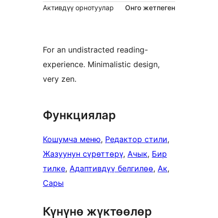
Активдүү орнотуулар
Онго жетпеген
For an undistracted reading-
experience. Minimalistic design,
very zen.
Функциялар
Кошумча меню
, 
Редактор стили
, 
Жазуунун сүрөттөрү
, 
Ачык
, 
Бир
тилке
, 
Адаптивдүү белгилөө
, 
Ак
, 
Сары
Күнүнө жүктөөлөр