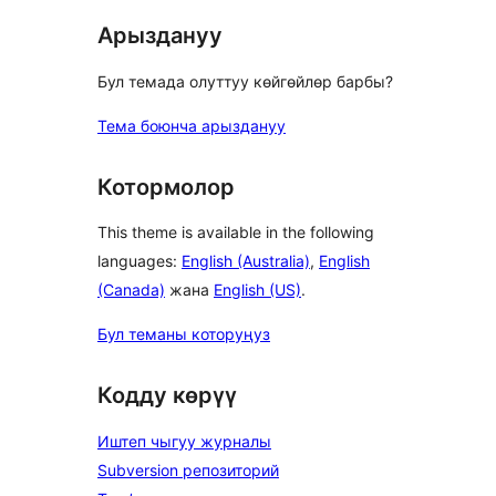
Арыздануу
Бул темада олуттуу көйгөйлөр барбы?
Тема боюнча арыздануу
Котормолор
This theme is available in the following
languages:
English (Australia)
,
English
(Canada)
жана
English (US)
.
Бул теманы которуңуз
Кодду көрүү
Иштеп чыгуу журналы
Subversion репозиторий