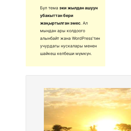
Бул тема
эки жылдан ашуун
убакыттан бери
жаңыртылган эмес
. Ал
мындан ары колдоого
алынбайт жана WordPress’тин
учурдагы нускалары менен
шайкеш келбеши мүмкүн.