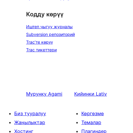
Кодду көрүү
Иштеп чыгуу журналы
Subversion репозиторий
Trac’те көрүү
Trac тикеттери
Мурунку
Agami
Кийинки
Lativ
Биз тууралуу
Көргөзмө
Жаңылыктар
Темалар
Хостинг
Плагиндер