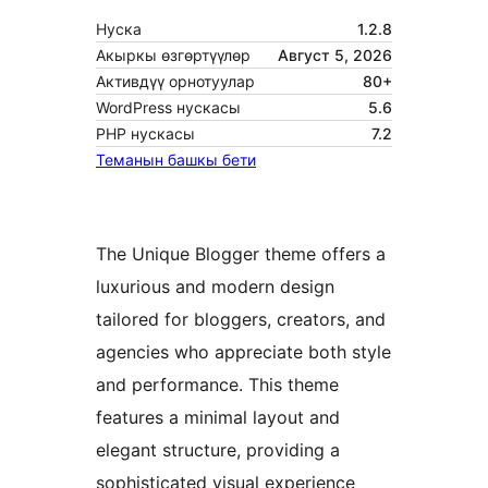
Нуска
1.2.8
Акыркы өзгөртүүлөр
Август 5, 2026
Активдүү орнотуулар
80+
WordPress нускасы
5.6
PHP нускасы
7.2
Теманын башкы бети
The Unique Blogger theme offers a
luxurious and modern design
tailored for bloggers, creators, and
agencies who appreciate both style
and performance. This theme
features a minimal layout and
elegant structure, providing a
sophisticated visual experience