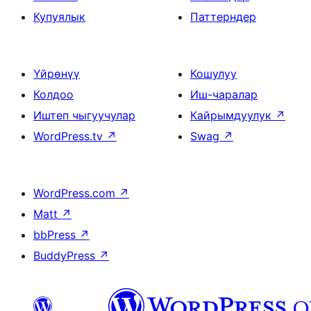
Купуялык
Паттерндер
Үйрөнүү
Кошулуу
Колдоо
Иш-чаралар
Иштеп чыгуучулар
Кайрымдуулук
↗
WordPress.tv
↗
Swag
↗
WordPress.com
↗
Matt
↗
bbPress
↗
BuddyPress
↗