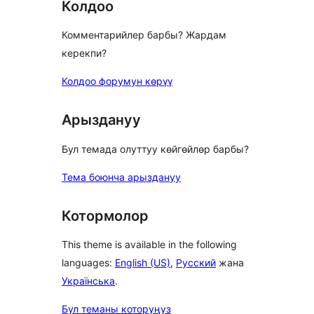
Колдоо
Комментарийлер барбы? Жардам
керекпи?
Колдоо форумун көрүү
Арыздануу
Бул темада олуттуу көйгөйлөр барбы?
Тема боюнча арыздануу
Котормолор
This theme is available in the following
languages:
English (US)
,
Русский
жана
Українська
.
Бул теманы которуңуз