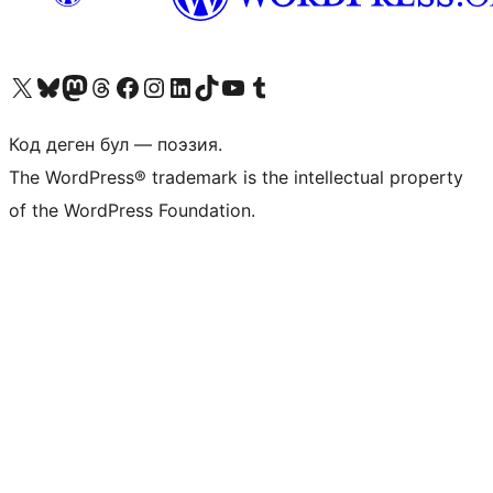
Visit our X (formerly Twitter) account
Visit our Bluesky account
Биздин Mastodon түрмөгүбүзгө баш багыңыз
Visit our Threads account
Биздин Facebook баракчабызга кириңиз
Биздин Instagram баракчабызга баш багыңыз
Биздин LinkedIn баракчабызга баш багыңыз
Visit our TikTok account
Visit our YouTube channel
Visit our Tumblr account
Код деген бул — поэзия.
The WordPress® trademark is the intellectual property
of the WordPress Foundation.