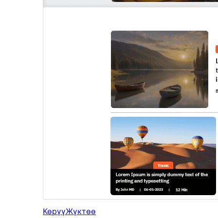
Көрүү
Жүктөө