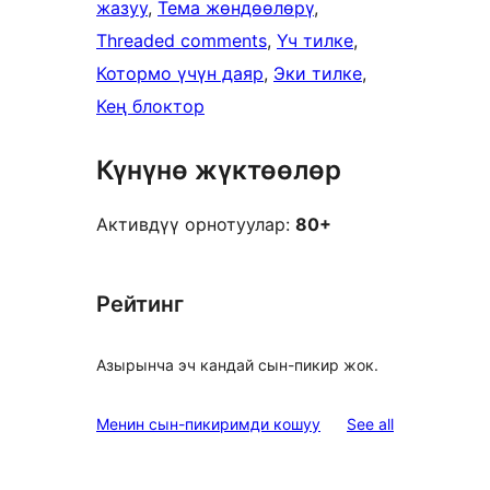
жазуу
, 
Тема жөндөөлөрү
, 
Threaded comments
, 
Үч тилке
, 
Котормо үчүн даяр
, 
Эки тилке
, 
Кең блоктор
Күнүнө жүктөөлөр
Активдүү орнотуулар:
80+
Рейтинг
Азырынча эч кандай сын-пикир жок.
reviews
Менин сын-пикиримди кошуу
See all