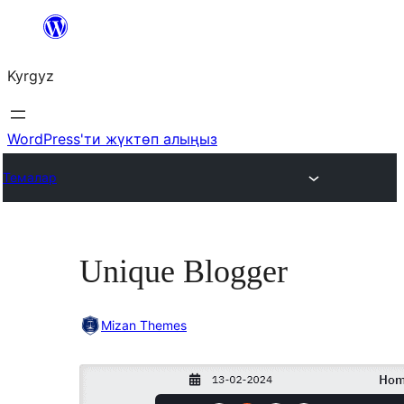
Мазмунга
өтүү
Kyrgyz
WordPress'ти жүктөп алыңыз
Темалар
Unique Blogger
Mizan Themes