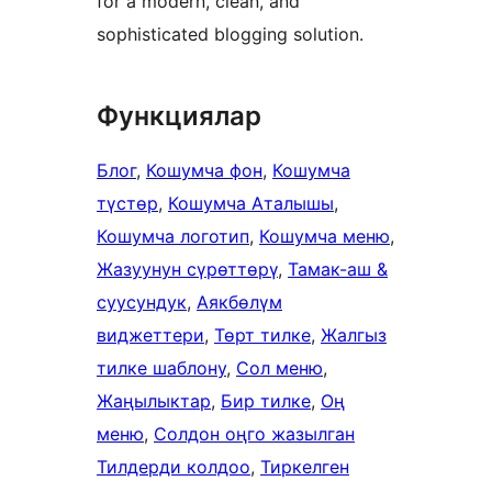
for a modern, clean, and
sophisticated blogging solution.
Функциялар
Блог
, 
Кошумча фон
, 
Кошумча
түстөр
, 
Кошумча Аталышы
, 
Кошумча логотип
, 
Кошумча меню
, 
Жазуунун сүрөттөрү
, 
Тамак-аш &
суусундук
, 
Аякбөлүм
виджеттери
, 
Төрт тилке
, 
Жалгыз
тилке шаблону
, 
Сол меню
, 
Жаңылыктар
, 
Бир тилке
, 
Оң
меню
, 
Солдон оңго жазылган
Тилдерди колдоо
, 
Тиркелген