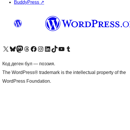
BuddyPress
↗
Visit our X (formerly Twitter) account
Visit our Bluesky account
Биздин Mastodon түрмөгүбүзгө баш багыңыз
Visit our Threads account
Биздин Facebook баракчабызга кириңиз
Биздин Instagram баракчабызга баш багыңыз
Биздин LinkedIn баракчабызга баш багыңыз
Visit our TikTok account
Visit our YouTube channel
Visit our Tumblr account
Код деген бул — поэзия.
The WordPress® trademark is the intellectual property of the
WordPress Foundation.