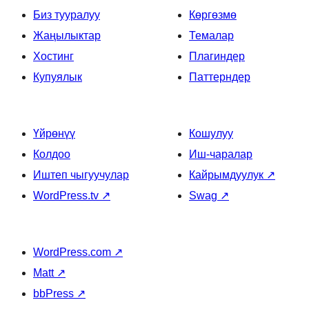
Биз тууралуу
Көргөзмө
Жаңылыктар
Темалар
Хостинг
Плагиндер
Купуялык
Паттерндер
Үйрөнүү
Кошулуу
Колдоо
Иш-чаралар
Иштеп чыгуучулар
Кайрымдуулук
↗
WordPress.tv
↗
Swag
↗
WordPress.com
↗
Matt
↗
bbPress
↗