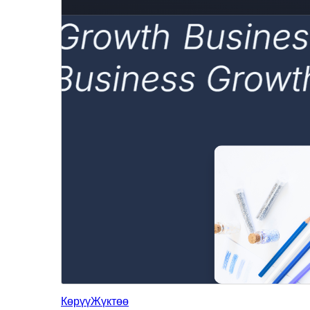
Көрүү
Жүктөө