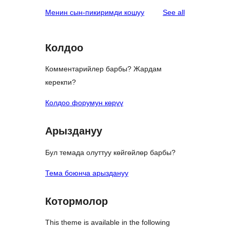
reviews
Менин сын-пикиримди кошуу
See all
Колдоо
Комментарийлер барбы? Жардам
керекпи?
Колдоо форумун көрүү
Арыздануу
Бул темада олуттуу көйгөйлөр барбы?
Тема боюнча арыздануу
Котормолор
This theme is available in the following