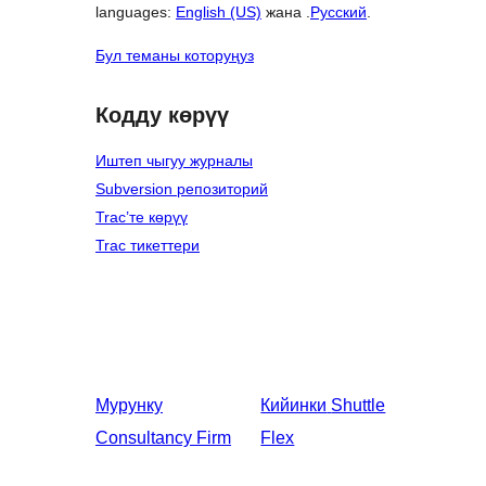
languages:
English (US)
жана .
Русский
.
Бул теманы которуңуз
Кодду көрүү
Иштеп чыгуу журналы
Subversion репозиторий
Trac’те көрүү
Trac тикеттери
Мурунку
Кийинки
Shuttle
Consultancy Firm
Flex