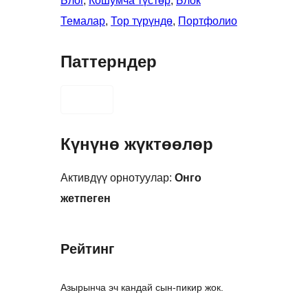
Блог
, 
Кошумча түстөр
, 
Блок
Темалар
, 
Тор түрүндө
, 
Портфолио
Паттерндер
Күнүнө жүктөөлөр
Активдүү орнотуулар:
Онго
жетпеген
Рейтинг
Азырынча эч кандай сын-пикир жок.