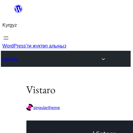
Мазмунга
өтүү
Kyrgyz
WordPress'ти жүктөп алыңыз
Темалар
Vistaro
singulartheme