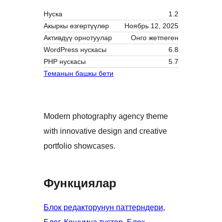
Нуска
1.2
Акыркы өзгөртүүлөр
Ноябрь 12, 2025
Активдүү орнотуулар
Онго жетпеген
WordPress нускасы
6.8
PHP нускасы
5.7
Теманын башкы бети
Modern photography agency theme
with innovative design and creative
portfolio showcases.
Функциялар
Блок редакторунун паттерндери
, 